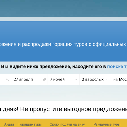
жения и распродажи горящих туров с официальных 
 Вы видите ниже предложение, находите его в
поиске т
 дня»! Не пропустите выгодное предложен
Акции
Горящие туры
Сроки подачи на визу
Рекламные туры