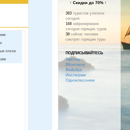
↑ Скидки до 70% ↑
383
туристов улетели
сегодня
168
забронировано
сегодня горящих туров
38
сейчас человек
ние
смотрят горящие туры
ых
ые отели
ПОДПИСЫВАЙТЕСЬ
зии
Твиттер
ВКонтакте
Фейсбук
Инстаграм
Одноклассники