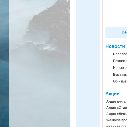
Ве
Новости
Roadshow
Бизнес з
Новые с
Выставк
Об изме
Акции
Акция для а
Акция «Отдо
Акция «Легк
Wellness пр
«Раннее бро