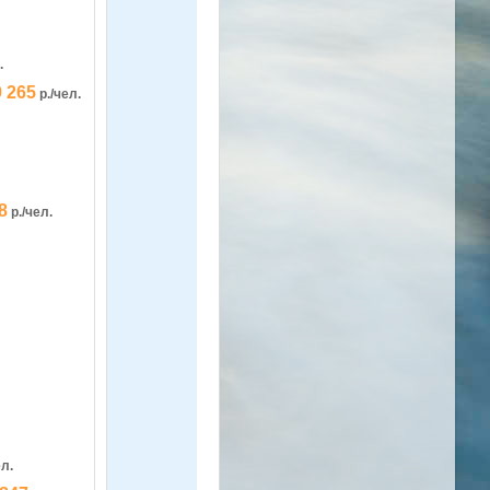
.
9 265
р./чел.
8
р./чел.
ел.