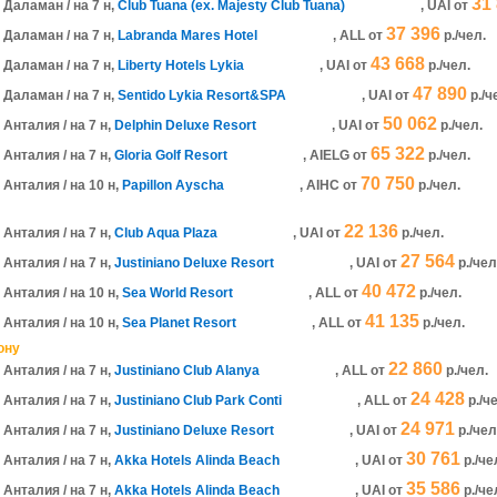
31
Даламан / на 7 н,
Club Tuana (ex. Majesty Club Tuana)
, UAI
от
37 396
Даламан / на 7 н,
Labranda Mares Hotel
, ALL
от
р./чел.
43 668
Даламан / на 7 н,
Liberty Hotels Lykia
, UAI
от
р./чел.
47 890
Даламан / на 7 н,
Sentido Lykia Resort&SPA
, UAI
от
р./ч
50 062
Анталия / на 7 н,
Delphin Deluxe Resort
, UAI
от
р./чел.
65 322
Анталия / на 7 н,
Gloria Golf Resort
, AIELG
от
р./чел.
70 750
Анталия / на 10 н,
Papillon Ayscha
, AIHC
от
р./чел.
22 136
Анталия / на 7 н,
Club Aqua Plaza
, UAI
от
р./чел.
27 564
Анталия / на 7 н,
Justiniano Deluxe Resort
, UAI
от
р./чел
40 472
Анталия / на 10 н,
Sea World Resort
, ALL
от
р./чел.
41 135
Анталия / на 10 н,
Sea Planet Resort
, ALL
от
р./чел.
ону
22 860
Анталия / на 7 н,
Justiniano Club Alanya
, ALL
от
р./чел.
24 428
Анталия / на 7 н,
Justiniano Club Park Conti
, ALL
от
р./ч
24 971
Анталия / на 7 н,
Justiniano Deluxe Resort
, UAI
от
р./чел
30 761
Анталия / на 7 н,
Akka Hotels Alinda Beach
, UAI
от
р./че
35 586
Анталия / на 7 н,
Akka Hotels Alinda Beach
, UAI
от
р./че