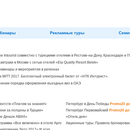
бинары
Рекламные туры
Семи
 Intourist совместно с турецкими отелями в Ростове-на-Дону, Краснодаре и П
автраки в Москве с сетью отелей «Ela Quality Resort Belek»
еминары и мероприятия в регионах
а MITT 2017. Бесплатный электронный билет от «НТК Интурист».
нении порядка оформления въездных виз в ОАЭ
гентств «Платим за знания!»
Петербург в День Победы
Promo20 до
хни за полцены в Турции»
Петербург Первомайский
Promo20 до 
ие Деньги АВИА»
«Отель дня»
ограмма «Все включено» в отеле Арго
Акционные туры. Правила бронирован
нирование Лето 2017» III этап