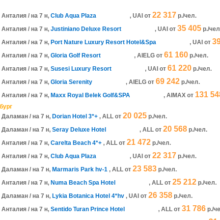
22 317
Анталия / на 7 н,
Club Aqua Plaza
, UAI
от
р./чел.
35 405
Анталия / на 7 н,
Justiniano Deluxe Resort
, UAI
от
р./чел
3
Анталия / на 7 н,
Port Nature Luxury Resort Hotel&Spa
, UAI
от
61 160
Анталия / на 7 н,
Gloria Golf Resort
, AIELG
от
р./чел.
61 220
Анталия / на 7 н,
Susesi Luxury Resort
, UAI
от
р./чел.
69 242
Анталия / на 7 н,
Gloria Serenity
, AIELG
от
р./чел.
131 54
Анталия / на 7 н,
Maxx Royal Belek Golf&SPA
, AIMAX
от
бург
20 025
Даламан / на 7 н,
Dorian Hotel 3*+
, ALL
от
р./чел.
20 568
Даламан / на 7 н,
Seray Deluxe Hotel
, ALL
от
р./чел.
21 472
Анталия / на 7 н,
Carelta Beach 4*+
, ALL
от
р./чел.
22 317
Анталия / на 7 н,
Club Aqua Plaza
, UAI
от
р./чел.
23 583
Даламан / на 7 н,
Marmaris Park hv-1
, ALL
от
р./чел.
25 212
Анталия / на 7 н,
Numa Beach Spa Hotel
, ALL
от
р./чел.
26 358
Даламан / на 7 н,
Lykia Botanica Hotel 4*hv
, UAI
от
р./чел.
31 786
Анталия / на 7 н,
Sentido Turan Prince Hotel
, ALL
от
р./ч