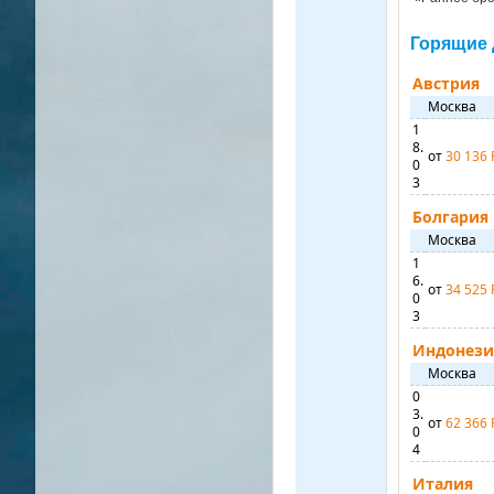
Горящие
Австрия
Москва
1
8.
от
30 136 
0
3
Болгария
Москва
1
6.
от
34 525 
0
3
Индонези
Москва
0
3.
от
62 366 
0
4
Италия