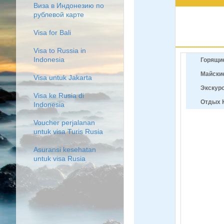
Виза в Индонезию по
рублевой карте
Visa for Bali
Visa to Russia in
Indonesia
Горящи
Майские
Visa untuk Jakarta
Экскурс
Visa ke Rusia di
Отдых 
Indonesia
Voucher perjalanan
untuk visa Turis Rusia
Asuransi kesehatan
untuk visa Rusia