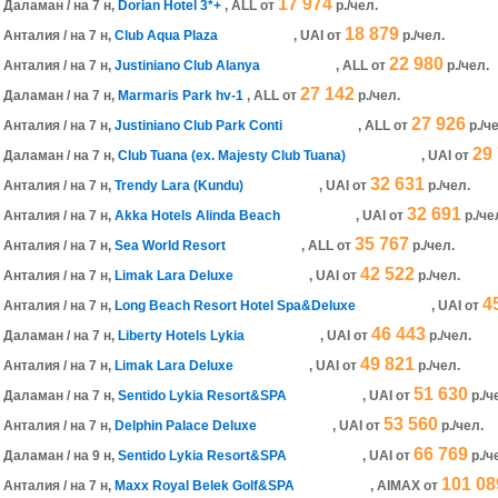
17 974
Даламан / на 7 н,
Dorian Hotel 3*+
, ALL
от
р./чел.
18 879
Анталия / на 7 н,
Club Aqua Plaza
, UAI
от
р./чел.
22 980
Анталия / на 7 н,
Justiniano Club Alanya
, ALL
от
р./чел.
27 142
Даламан / на 7 н,
Marmaris Park hv-1
, ALL
от
р./чел.
27 926
Анталия / на 7 н,
Justiniano Club Park Conti
, ALL
от
р./ч
29
Даламан / на 7 н,
Club Tuana (ex. Majesty Club Tuana)
, UAI
от
32 631
Анталия / на 7 н,
Trendy Lara (Kundu)
, UAI
от
р./чел.
32 691
Анталия / на 7 н,
Akka Hotels Alinda Beach
, UAI
от
р./че
35 767
Анталия / на 7 н,
Sea World Resort
, ALL
от
р./чел.
42 522
Анталия / на 7 н,
Limak Lara Deluxe
, UAI
от
р./чел.
4
Анталия / на 7 н,
Long Beach Resort Hotel Spa&Deluxe
, UAI
от
46 443
Даламан / на 7 н,
Liberty Hotels Lykia
, UAI
от
р./чел.
49 821
Анталия / на 7 н,
Limak Lara Deluxe
, UAI
от
р./чел.
51 630
Даламан / на 7 н,
Sentido Lykia Resort&SPA
, UAI
от
р./ч
53 560
Анталия / на 7 н,
Delphin Palace Deluxe
, UAI
от
р./чел.
66 769
Даламан / на 9 н,
Sentido Lykia Resort&SPA
, UAI
от
р./ч
101 08
Анталия / на 7 н,
Maxx Royal Belek Golf&SPA
, AIMAX
от