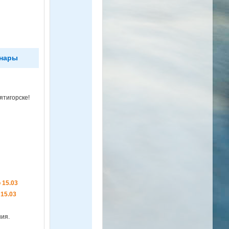
нары
ятигорске!
 15.03
15.03
ия.