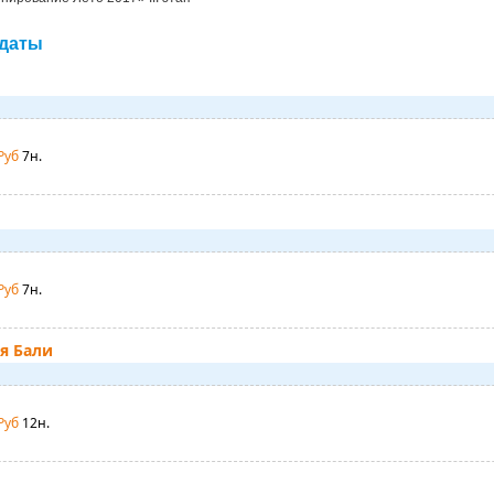
 даты
Руб
7н.
Руб
7н.
я Бали
Руб
12н.