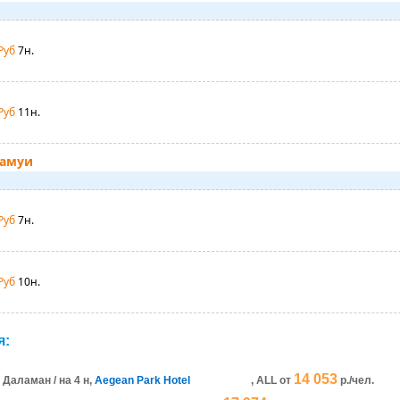
Руб
7н.
Руб
11н.
Самуи
Руб
7н.
Руб
10н.
я:
14 053
Даламан / на 4 н,
Aegean Park Hotel
, ALL
от
р./чел.