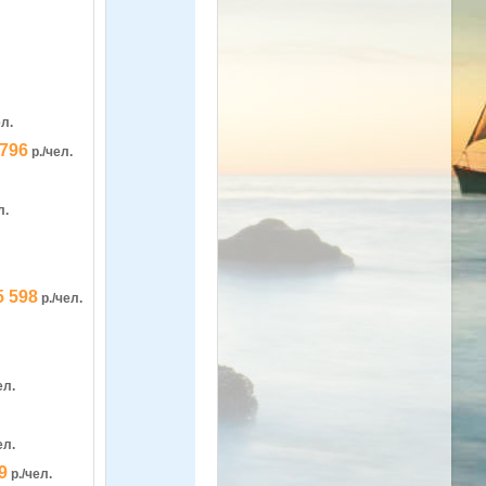
ел.
 796
р./чел.
л.
5 598
р./чел.
ел.
ел.
9
р./чел.