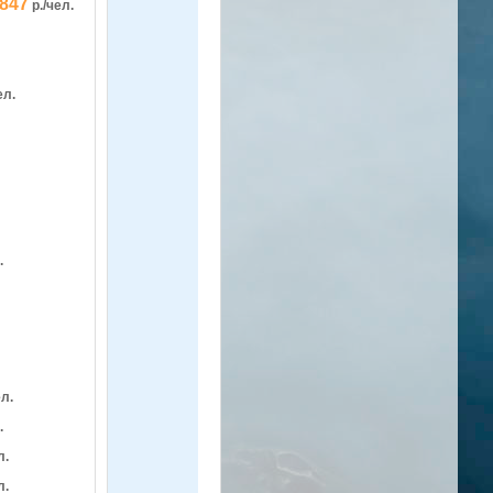
 847
р./чел.
ел.
.
ел.
.
л.
л.