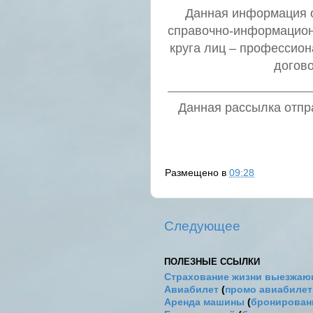
Данная информация о 
справочно-информацион
круга лиц – профессио
догов
Данная рассылка отпра
Размещено в
09:28
Следующее
ПОЛЕЗНЫЕ ССЫЛКИ
Страхование жизни выезжаю
Авиабилет
(
промо авиабиле
Аренда машины
(
бронировани