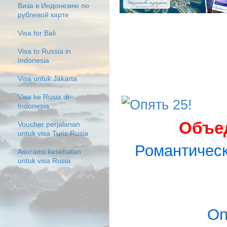
Виза в Индонезию по
рублевой карте
Visa for Bali
Visa to Russia in
Indonesia
Visa untuk Jakarta
Visa ke Rusia di
Indonesia
Объе
Voucher perjalanan
untuk visa Turis Rusia
Романтическ
Asuransi kesehatan
untuk visa Rusia
On