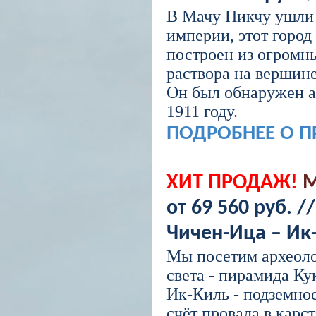
В Мачу Пикчу ушли
империи, этот город
построен из огромн
раствора на вершин
Он был обнаружен а
1911 году.
ПОДРОБНЕЕ О 
ХИТ ПРОДАЖ!
М
от 69 560 руб. /
Чичен-Ица – Ик
Мы посетим археоло
света - пирамида К
Ик-Киль - подземно
счёт провала в карс