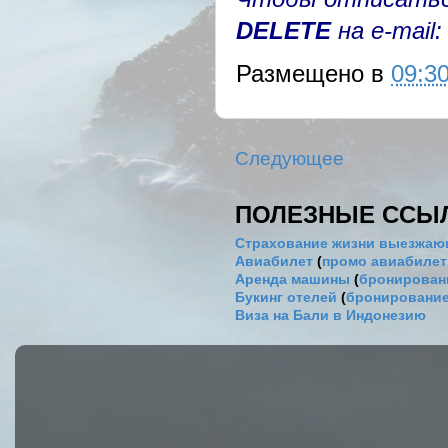
DELETE
на e-mail
Размещено в
09:3
Следующее
ПОЛЕЗНЫЕ ССЫ
Страхование жизни выезжаю
Авиабилет
(
промо авиабиле
Аренда машины
(
бронировани
Букинг отелей
(
бронирование
Виза на Бали в Индонезию