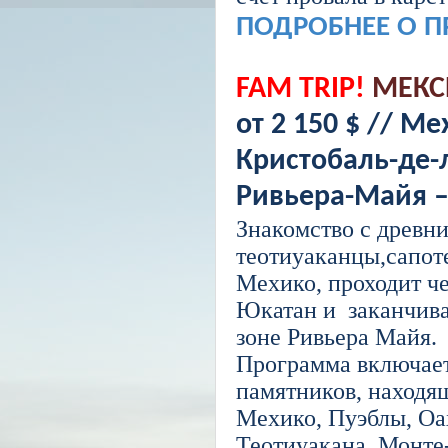
ПОДРОБНЕЕ О 
FAM TRIP!
МЕКСИ
от 2 150 $ //
Мех
Кристобаль-де-
Ривьера-Майя –
Знакомство с древн
теотиуаканцы,сапот
Мехико, проходит че
Юкатан и
заканчива
зоне Ривьера Майя.
Программа включает
памятников, находя
Мехико, Пуэблы, Оа
Теотиуакана, Монте