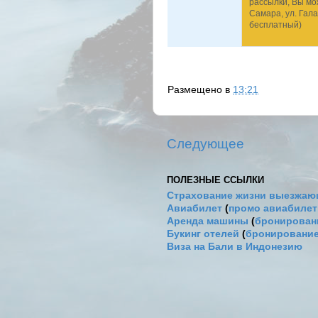
рассылки, Вы м
Самара, ул. Гала
бесплатный)
Размещено в
13:21
Следующее
ПОЛЕЗНЫЕ ССЫЛКИ
Страхование жизни выезжаю
Авиабилет
(
промо авиабиле
Аренда машины
(
бронировани
Букинг отелей
(
бронирование
Виза на Бали в Индонезию