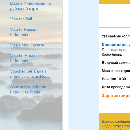
Виза в Индонезию по
рублевой карте
Visa for Bali
Visa to Russia in
Indonesia
Уважаемые колле
Краснодарски
Visa untuk Jakarta
Полетная програ
Кофе-брейк
Visa ke Rusia di
Indonesia
Ведущий семин
Место проведе
Voucher perjalanan
untuk visa Turis Rusia
Начало:
10:30
Asuransi kesehatan
Дата проведени
untuk visa Rusia
Зарегистрир
Данное сообщени
Подписаться/отп