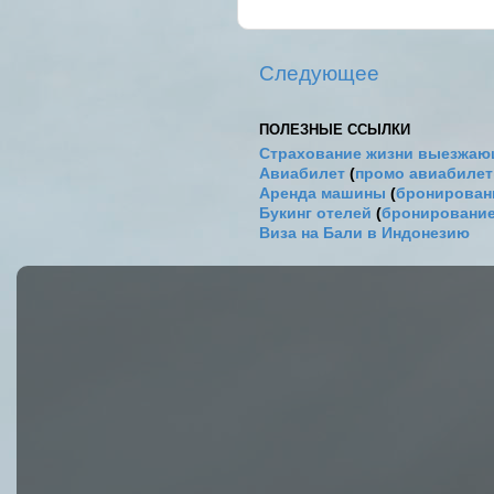
Следующее
ПОЛЕЗНЫЕ ССЫЛКИ
Страхование жизни выезжаю
Авиабилет
(
промо авиабиле
Аренда машины
(
бронировани
Букинг отелей
(
бронирование
Виза на Бали в Индонезию