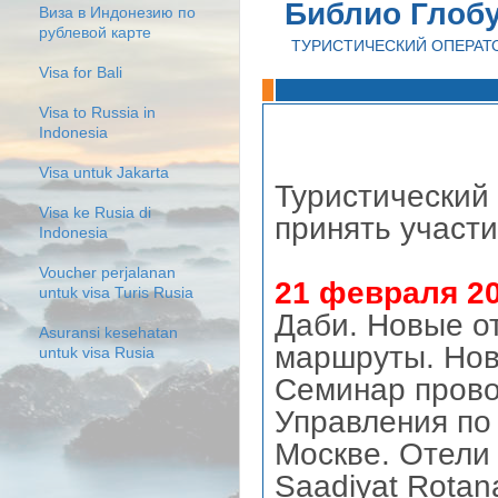
Библио Глоб
Виза в Индонезию по
рублевой карте
ТУРИСТИЧЕСКИЙ ОПЕРАТ
Visa for Bali
Visa to Russia in
Indonesia
Visa untuk Jakarta
Туристический
Visa ke Rusia di
принять участ
Indonesia
Voucher perjalanan
21 февраля 20
untuk visa Turis Rusia
Даби. Новые от
Asuransi kesehatan
маршруты. Нов
untuk visa Rusia
Семинар прово
Управления по 
Москве. Отели 
Saadiyat Rotan