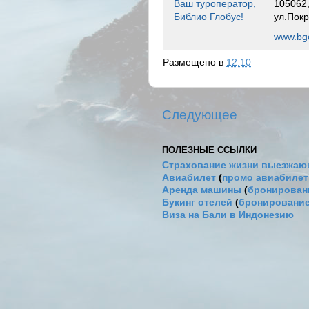
Ваш туроператор,
105062,
Библио Глобус!
ул.Покр
www.bgo
Размещено в
12:10
Следующее
ПОЛЕЗНЫЕ ССЫЛКИ
Страхование жизни выезжаю
Авиабилет
(
промо авиабиле
Аренда машины
(
бронировани
Букинг отелей
(
бронирование
Виза на Бали в Индонезию