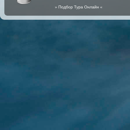
»
Подбор Тура Онлайн
«