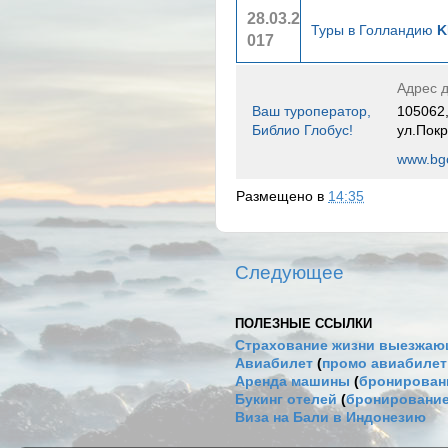
28.03.2
Туры в Голландию
K
017
Адрес д
Ваш туроператор,
105062,
Библио Глобус!
ул.Покр
www.bgo
Размещено в
14:35
Следующее
ПОЛЕЗНЫЕ ССЫЛКИ
Страхование жизни выезжаю
Авиабилет
(
промо авиабиле
Аренда машины
(
бронировани
Букинг отелей
(
бронирование
Виза на Бали в Индонезию