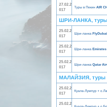
27.02.2
Туры в Пекин
AIR C
017
ШРИ-ЛАНКА, туры
25.02.2
Шри-ланка
FlyDubai
017
25.02.2
Шри-ланка
Emirates
017
25.02.2
Шри-ланка
Qatar Ai
017
МАЛАЙЗИЯ, туры 
25.02.2
Куала-Лумпур + о.Л
017
25.02.2
Куала-Лумпур + о.Б