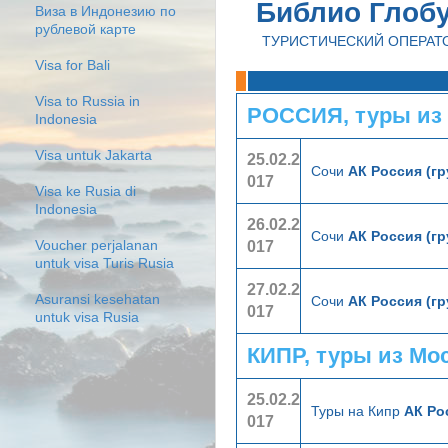
Библио Глоб
Виза в Индонезию по
рублевой карте
ТУРИСТИЧЕСКИЙ ОПЕРАТ
Visa for Bali
Visa to Russia in
РОССИЯ, туры из
Indonesia
Visa untuk Jakarta
25.02.2
Сочи
АК Россия (г
017
Visa ke Rusia di
Indonesia
26.02.2
Сочи
АК Россия (г
017
Voucher perjalanan
untuk visa Turis Rusia
27.02.2
Asuransi kesehatan
Сочи
АК Россия (г
017
untuk visa Rusia
КИПР, туры из Мо
25.02.2
Туры на Кипр
АК Ро
017