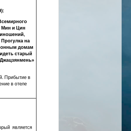
):
 Всемирного
 Мин и Цин
риношений,
 Прогулка на
ционным домам
видеть старый
 «Джацзянмень»
й. Прибытие в
ение в отеле
торый является