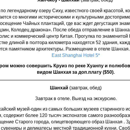
 по легендарному озеру Сиху, известного своей красотой, к
ается со многими историческими и культурными достоприм
осещение Чайных плантаций, где вас ждет дегустация знам
зин, Колодец дракона». После обеда отправление в Шанха
олис и коммерческий центр Китая. Прогулка по знаменитой
стке длиной в полтора километра находятся 52 здания, кажд
тся памятником архитектуры. Размещение в отеле Шанхая
East Shanghai Hotel 5*
ром можно совершить Круиз по реке Хуанпу и полюбо
видом Шанхая за доп.плату ($50).
Шанхай
(завтрак, обед)
Завтрак в отеле. Выезд на экскурсию.
айский музей-один из самых больших музеев старинного ис
я, содержит более 120 тысяч экспонатов самого разнообраз
щение Старого города, олицетворяющего образ Шанхая . З
 сувениры и деликатесы местной традиционной кухни. Сво