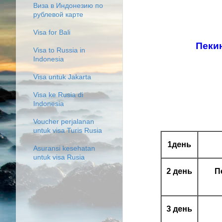
Виза в Индонезию по
рублевой карте
Visa for Bali
Пекин
Visa to Russia in
Indonesia
Visa untuk Jakarta
Visa ke Rusia di
Indonesia
Voucher perjalanan
untuk visa Turis Rusia
1день
Asuransi kesehatan
untuk visa Rusia
2 день
П
3 день