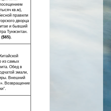
с посещением
ысяч кв.м),
ебесной правили
торского дворца
Китае и бывший
тра Тунжэнтан.
у
($65).
 Китайской
о из самых
ита. Обед в
одчатой эмали,
ниры. Внешний
б». Возвращение
ки".