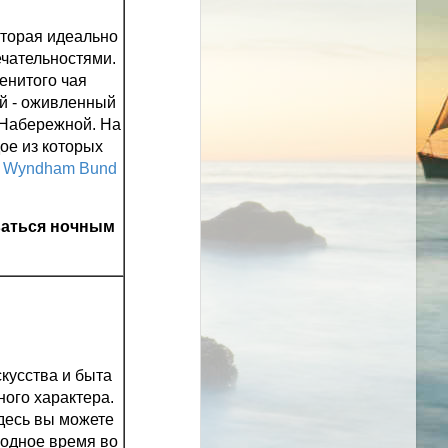
оторая идеально
ечательностями.
енитого чая
й - оживленный
 Набережной. На
ое из которых
.
Wyndham Bund
ваться ночным
кусства и быта
ного характера.
десь вы можете
бодное время во