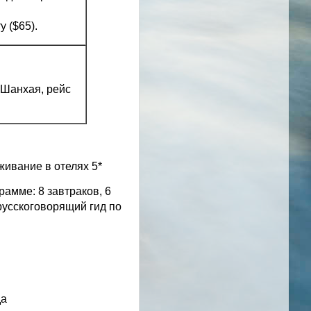
 ($65).
 Шанхая, рейс
живание в отелях 5*
амме: 8 завтраков, 6
русскоговорящий гид по
да