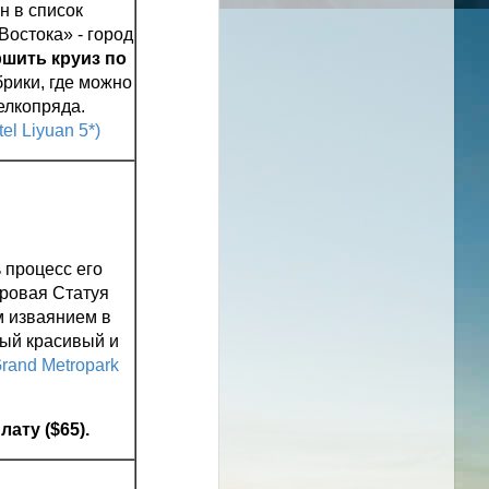
н в список
остока» - город
шить круиз по
ики, где можно
елкопряда.
el Liyuan 5*)
 процесс его
ровая Статуя
м изваянием в
мый красивый и
rand Metropark
ату ($65).