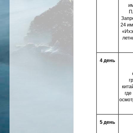
им
П
Запр
24 им
«Ихэ
летн
4 день
г
кита
где
осмот
5 день