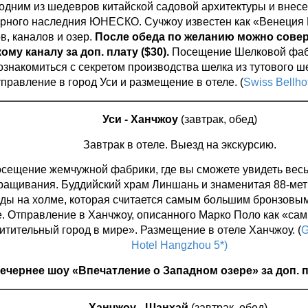
одним из шедевров китайской садовой архитектуры и внесе
рного наследния ЮНЕСКО. Сучжоу известен как «Венеция В
в, каналов и озер.
После обеда по желанию можно совер
ому каналу за доп. плату ($30).
Посещение Шелковой фабр
ознакомиться с секретом производства шелка из тутового ш
правление в город Уси и размещение в отеле. (
Swiss Bellhot
Уси - Ханчжоу
(завтрак, обед)
Завтрак в отеле. Выезд на экскурсию.
сещение жемчужной фабрики, где вы сможете увидеть весь
ащивания. Буддийский храм Линшань и знаменитая 88-мет
ды на холме, которая считается самым большим бронзовы
. Отправление в Ханчжоу, описанного Марко Поло как «са
итительный город в мире». Размещение в отеле Ханчжоу. (
G
Hotel Hangzhou 5*)
ечернее шоу «Впечатление о Западном озере» за доп. пл
Ханчжоу - Шанхай
(завтрак, обед)