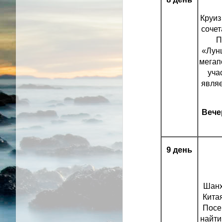
Круиз
сочет
П
«Лунц
мегап
уча
являе
Вече
9 день
Шанх
Кита
Посе
найти