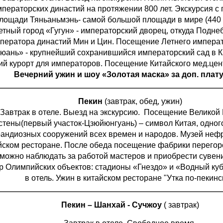
ператорских династий на протяжении 800 лет. Экскурсия 
лощади Тяньаньмэнь- самой большой площади в мире (440 т
етный город «Гугун» - императорский дворец, откуда Подн
ператора династий Мин и Цин. Посещение Летнего импера
юань» - крупнейший сохранившийся императорский сад в 
ий курорт для императоров. Посещение Китайского мед.цен
Вечерний ужин и шоу «Золотая маска» за доп. плат
Пекин
(завтрак, обед, ужин)
Завтрак в отеле. Выезд на экскурсию. Посещение Великой
стены(первый участок-Цзюйюнгуань) – символ Китая, одног
рандиозных сооружений всех времен и народов. Музей нефр
йском ресторане. После обеда посещение фабрики перегор
 можно наблюдать за работой мастеров и приобрести суве
р Олимпийских объектов: стадионы «Гнездо» и «Водный ку
в отель. Ужин в китайском ресторане "Утка по-пекинс
Пекин – Шанхай - Сучжоу
( завтрак)