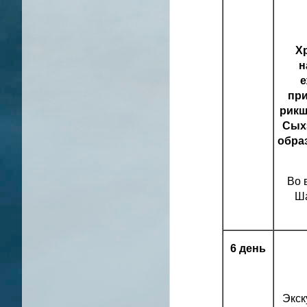
Хр
н
е
при
рикш
Сыхэ
обра
Во 
Ша
6 день
Экск