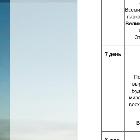
Всеми
парко
Велик
От
7 день
По
выр
Буд
мире
восх
В
8 день