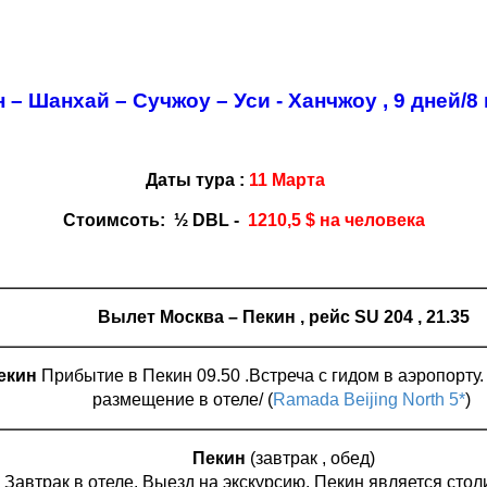
 – Шанхай – Сучжоу – Уси - Ханчжоу ,
9 дней/8
Даты тура :
11 Марта
Стоимсоть: ½
DBL -
1210,5 $ на человека
Вылет Москва – Пекин , рейс
SU
204 , 21.35
екин
Прибытие в Пекин 09.50 .Встреча с гидом в аэропорту
размещение в отеле/ (
Ramada Beijing North 5*
)
Пекин
(завтрак , обед)
Завтрак в отеле. Выезд на экскурсию. Пекин является стол