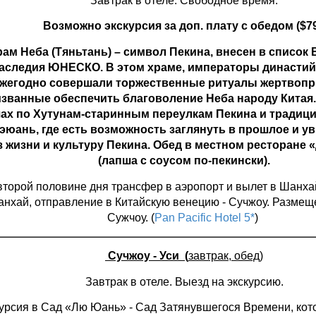
Завтрак в отеле. Свободное время.
Возможно экскурсия за доп. плату с обедом ($79
ам Неба (Тяньтань) – символ Пекина, внесен в список
аследия ЮНЕСКО. В этом храме, императоры династий
жегодно совершали торжественные ритуалы жертвоп
званные обеспечить благоволение Неба народу Китая.
ах по Хутунам-старинным переулкам Пекина и тради
юань, где есть возможность заглянуть в прошлое и у
з жизни и культуру Пекина. Обед в местном ресторане
(лапша с соусом по-пекински).
второй половине дня трансфер в аэропорт и вылет в Шанха
нхай, отправление в Китайскую венецию - Сучжоу. Размещ
Сужчоу. (
Pan Pacific Hotel 5*
)
Сучжоу - Уси (
завтрак, обед)
Завтрак в отеле. Выезд на экскурсию.
урсия в Сад «Лю Юань» - Сад Затянувшегося Времени, ко