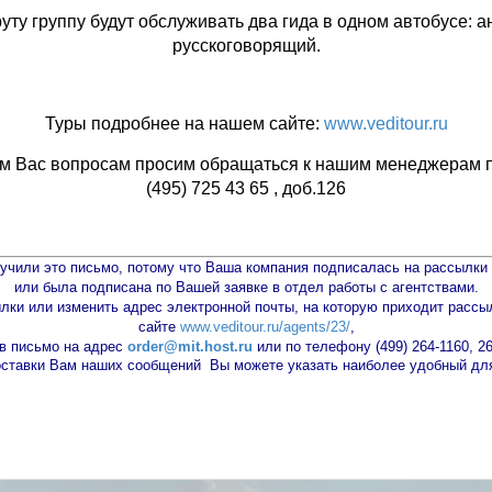
ту группу будут обслуживать два гида в одном автобусе: 
русскоговорящий.
Туры подробнее на нашем сайте:
www.veditour.ru
м Вас вопросам просим обращаться к нашим менеджерам по
(495) 725 43 65 , доб.126
учили это письмо, потому что Ваша компания подписалась на рассылк
или была подписана по Вашей заявке в отдел работы с агентствами.
ылки или изменить адрес электронной почты, на которую приходит рассы
сайте
www.veditour.ru/agents/23/
,
в письмо на адрес
order@mit.host.ru
или по телефону
(499) 264-1160, 2
оставки Вам наших сообщений Вы можете указать наиболее удобный для