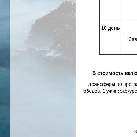
10 день
Зав
В стоимость вкл
,трансферы по програ
обедов, 1 ужин; экску
З