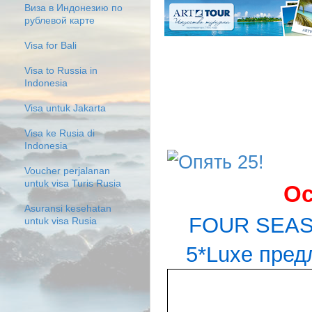
Виза в Индонезию по
рублевой карте
Visa for Bali
Visa to Russia in
Indonesia
Visa untuk Jakarta
Visa ke Rusia di
Indonesia
Voucher perjalanan
untuk visa Turis Rusia
Ос
Asuransi kesehatan
FOUR SEAS
untuk visa Rusia
5*Luxe пред