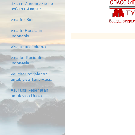
Виза в Индонезию по
рублевой карте
Visa for Bali
Visa to Russia in
Indonesia
Visa untuk Jakarta
Visa ke Rusia di
Indonesia
Voucher perjalanan
untuk visa Turis Rusia
Asuransi kesehatan
untuk visa Rusia