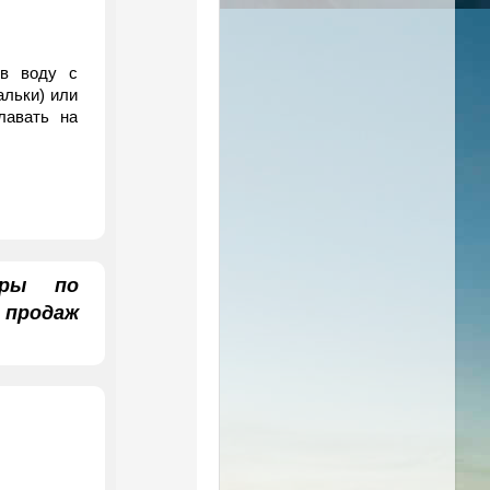
 в воду с
альки) или
лавать на
уры по
продаж