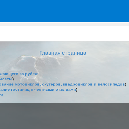
Главная страница
жающего за рубеж
билеты
)
вание мотоциклов, скутеров, квадроциклов и велосипедов
)
ание гостиниц с честными отзывами
)
ию