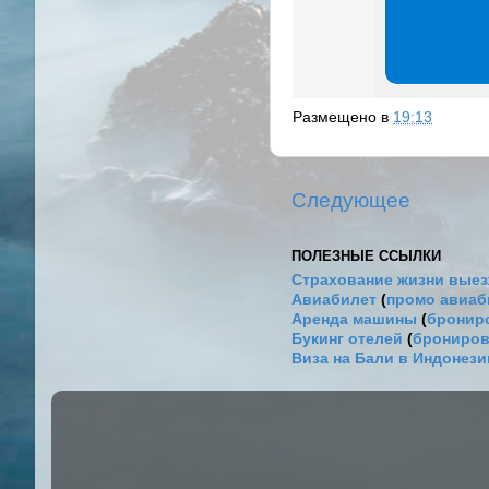
Размещено в
19:13
Следующее
ПОЛЕЗНЫЕ ССЫЛКИ
Страхование жизни выез
Авиабилет
(
промо авиа
Аренда машины
(
брониро
Букинг отелей
(
брониров
Виза на Бали в Индонез