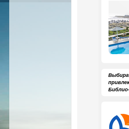
Выбир
привл
Библио‑