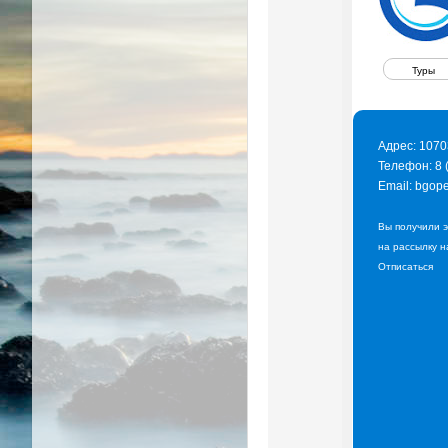
Туры
Адрес: 1070
Телефон: 8 
Email:
bgope
Вы получили э
на рассылку н
Отписаться