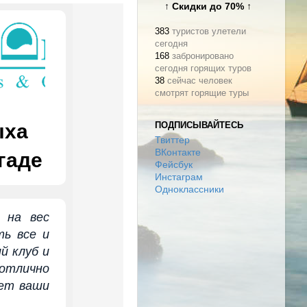
↑ Скидки до 70% ↑
383
туристов улетели
сегодня
168
забронировано
сегодня горящих туров
38
сейчас человек
смотрят горящие туры
ПОДПИСЫВАЙТЕСЬ
ыха
Твиттер
ВКонтакте
гаде
Фейсбук
Инстаграм
Одноклассники
 на вес
ть все и
й клуб и
отлично
дет ваши