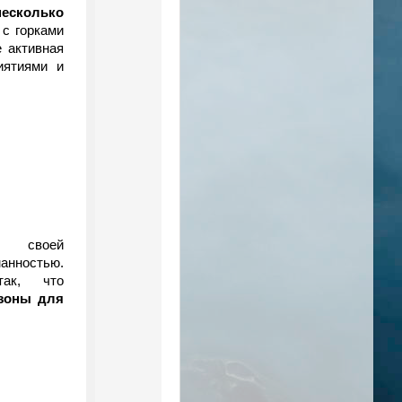
несколько
к
с горками
 активная
иятиями и
 своей
анностью.
так, что
 зоны для