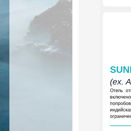
SUNR
(ex. 
Отель от
включено
попробов
индийска
ограничен