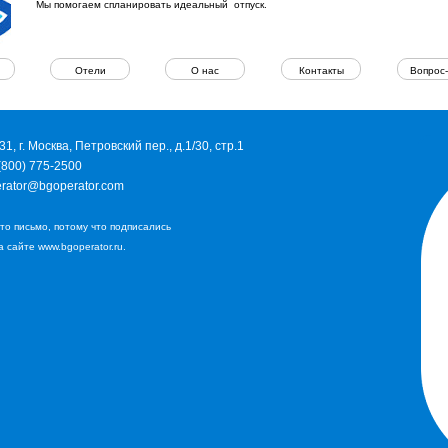
Мы помогаем спланировать идеальный отпуск.
Отели
О нас
Контакты
Вопрос-
31, г. Москва, Петровский пер., д.1/30, стр.1
(800) 775-2500
rator@bgoperator.com
то письмо, потому что подписались
а сайте www.bgoperator.ru.