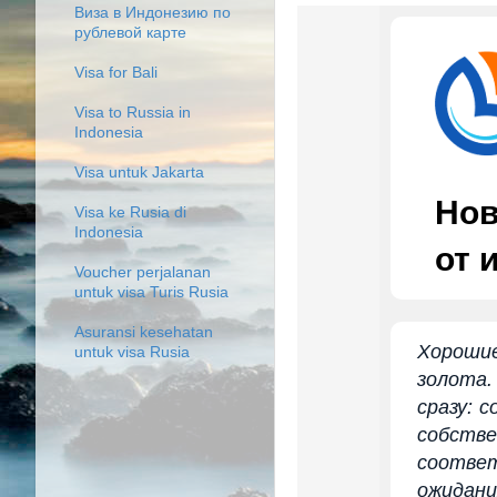
Виза в Индонезию по
рублевой карте
Visa for Bali
Visa to Russia in
Indonesia
Visa untuk Jakarta
Нов
Visa ke Rusia di
Indonesia
от 
Voucher perjalanan
untuk visa Turis Rusia
Asuransi kesehatan
Хороши
untuk visa Rusia
золота.
сразу: 
собств
соответ
ожидани