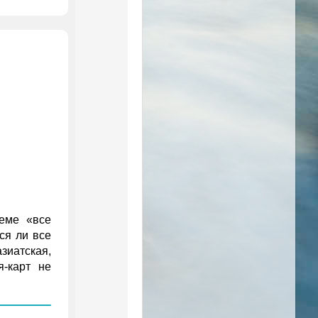
теме «все
ся ли все
зиатская,
я‑карт не