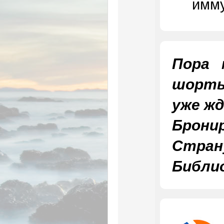
имму
Пора 
шорты
уже жд
Брон
Стр
Библио