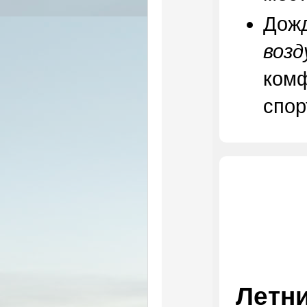
Дожд
возд
комф
спор
Летн