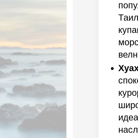
попу
Таил
купа
морс
велн
Хуа
спок
куро
широ
идеа
насл