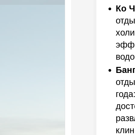
Ко 
отды
холи
эфф
водо
Бан
отды
года
дост
разв
клин