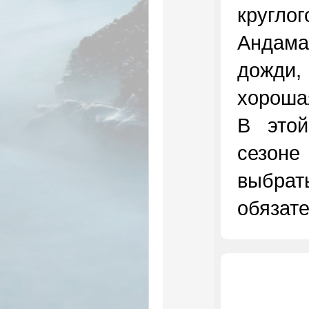
кругло
Андам
дожди
хорошая
В это
сезоне
выбрат
обязате