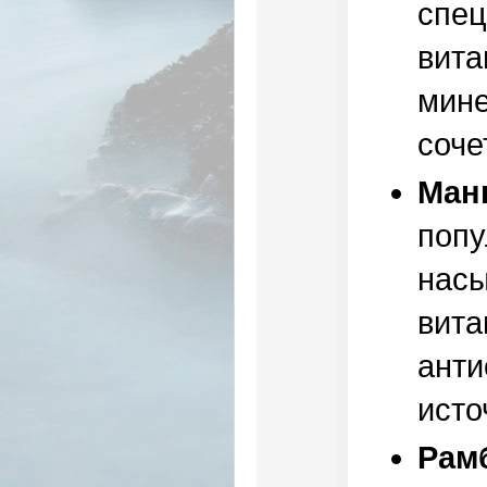
спец
вита
мине
соче
Ман
попу
насы
вита
анти
исто
Рам