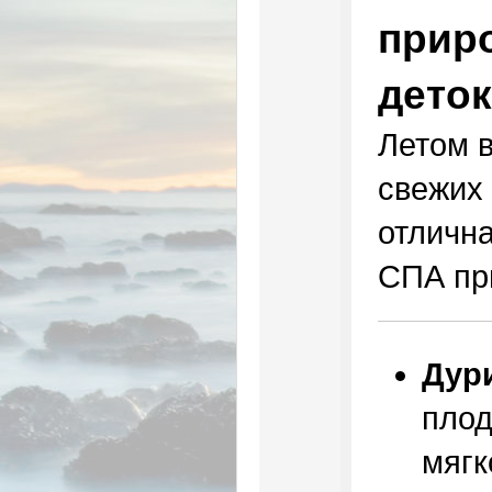
при
дето
Летом 
свежих 
отличн
СПА пр
Дур
плод
мягк