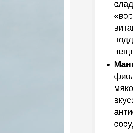
слад
«вор
вита
подд
веще
Ман
фиол
мяко
вкус
анти
сосу