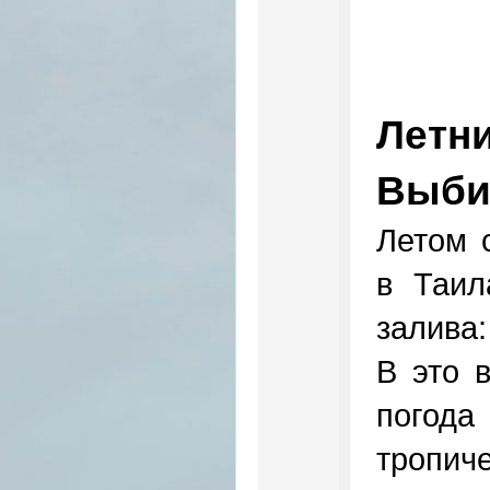
Летн
Выби
Летом 
в Таил
залива:
В это 
погод
тропич