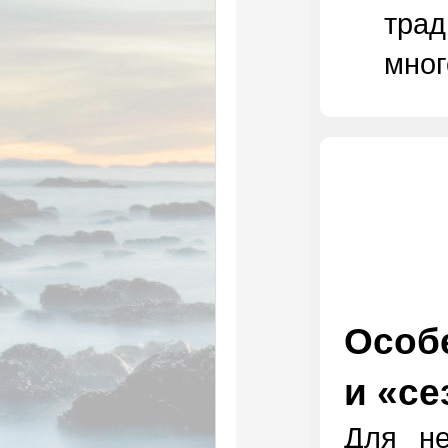
трад
мног
Особе
и «се
Для не