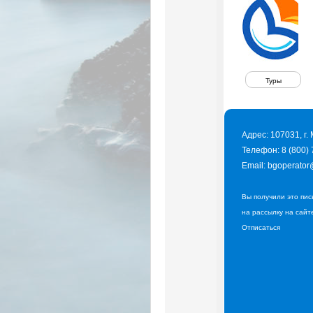
Туры
Адрес: 107031, г
Телефон: 8 (800)
Email:
bgoperator
Вы получили это пис
на рассылку на сайте
Отписаться