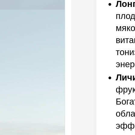
Лон
плод
мяко
вита
тони
энер
Лич
фрук
Бога
обла
эффе