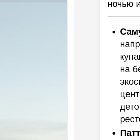
ночью и
Сам
напр
купа
на б
экос
цент
дето
рест
Пат