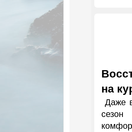
Восс
на к
Даже в
сезон
комфо