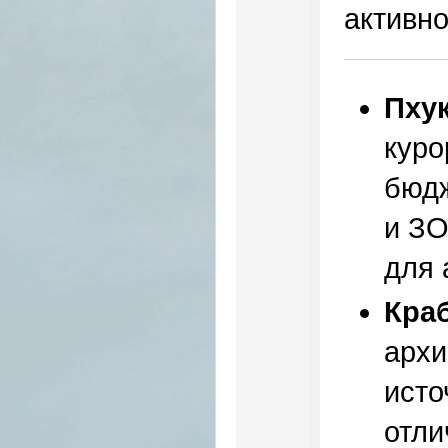
активно
Пху
куро
бюдж
и ЗО
для 
Кра
архи
исто
отли