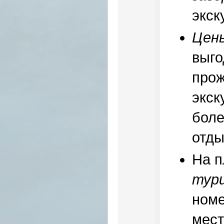
экск
Цен
выго
прож
экск
боле
отды
На п
тур
номе
мест