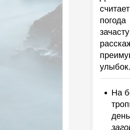
считает
погода
зачас
расс
преиму
улыбок
На б
троп
день
заго