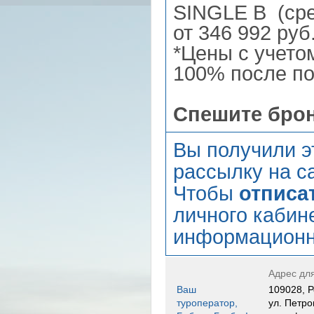
SINGLE B (ср
от 346 992 ру
*Цены с учето
100% после по
Спешите бро
Вы получили э
рассылку на са
Чтобы
отписа
личного кабин
информационн
Адрес дл
Ваш
109028, Р
туроператор,
ул. Петро