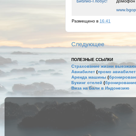
Библио-Глобус!
домофон
www.bgope
Размещено в
16:41
Следующее
ПОЛЕЗНЫЕ ССЫЛКИ
Страхование жизни выезжаю
Авиабилет
(
промо авиабиле
Аренда машины
(
бронировани
Букинг отелей
(
бронирование
Виза на Бали в Индонезию