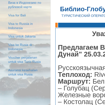
Виза в Индонезию по
рублевой карте
Библио-Глоб
Visa for Bali
ТУРИСТИЧЕСКИЙ ОПЕРАТ
Visa to Russia in
Indonesia
Ува
Visa untuk Jakarta
Visa ke Rusia di
Предлагаем 
Indonesia
Дунай" 25.03.
Voucher perjalanan
untuk visa Turis Rusia
Русскоязычная 
Asuransi kesehatan
Теплоход:
Riv
untuk visa Rusia
Маршрут:
Белг
– Голубац (Се
Железные воро
– Костолац (С