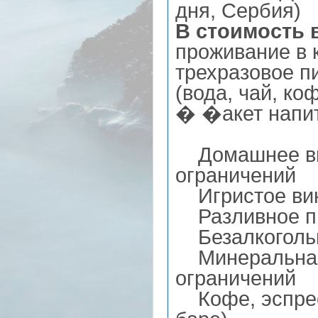
дня, Сербия)
В стоимость 
проживание в 
трехразовое п
(вода, чай, ко
� �акет напитк
Домашнее вино
ограничений
Игристое вин
Разливное пив
Безалкогольны
Минеральная в
ограничений
Кофе, эспресс