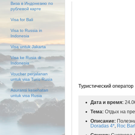
Виза в Индонезию по
рублевой карте
Visa for Bali
Visa to Russia in
Indonesia
Visa untuk Jakarta
Visa ke Rusia di
Indonesia
Voucher perjalanan
untuk visa Turis Rusia
Туристический оператор
Asuransi kesehatan
untuk visa Rusia
Дата и время:
24.0
Тема:
Отдых на пре
Описание:
Полезны
Doradas 4*
,
Roc Bar