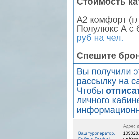
Стоимость ка
А2 комфорт (г
Полулюкс А с 
руб на чел.
Спешите бро
Вы получили э
рассылку на са
Чтобы
отписа
личного кабин
информационн
Адрес д
Ваш туроператор,
109028,
Библио-Глобус!
ул.Каза