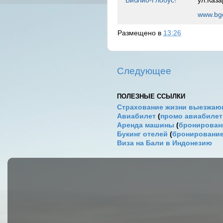
www.bgo
Размещено в
13:26
Следующее
ПОЛЕЗНЫЕ ССЫЛКИ
Страхование жизни выезжаю
Авиабилет
(
промо авиабиле
Аренда машины
(
бронировани
Букинг отелей
(
бронирование
Виза на Бали в Индонезию