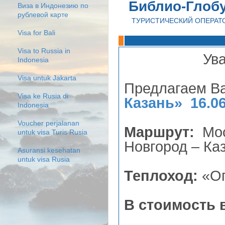
Библио-Глоб
Виза в Индонезию по
рублевой карте
ТУРИСТИЧЕСКИЙ ОПЕРАТ
Visa for Bali
Visa to Russia in
Ув
Indonesia
Visa untuk Jakarta
Предлагаем В
Visa ke Rusia di
Казань» 16.06
Indonesia
Voucher perjalanan
Маршрут:
Мос
untuk visa Turis Rusia
Новгород – Ка
Asuransi kesehatan
untuk visa Rusia
Теплоход:
«Ог
В стоимость 