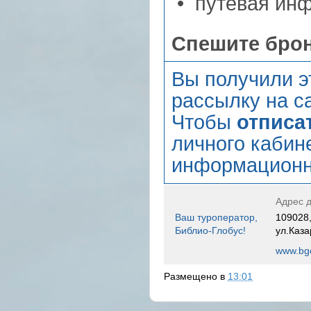
• путевая инф
Спешите бро
Вы получили э
рассылку на са
Чтобы
отписа
личного кабин
информационн
Адрес д
Ваш туроператор,
109028,
Библио-Глобус!
ул.Каза
www.bgo
Размещено в
13:01