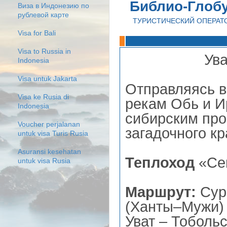
Библио-Глоб
Виза в Индонезию по
рублевой карте
ТУРИСТИЧЕСКИЙ ОПЕРАТ
Visa for Bali
Visa to Russia in
Ув
Indonesia
Visa untuk Jakarta
Отправляясь 
Visa ke Rusia di
рекам Обь и И
Indonesia
сибирским про
Voucher perjalanan
загадочного кр
untuk visa Turis Rusia
Asuransi kesehatan
Теплоход
«Сев
untuk visa Rusia
Маршрут:
Сур
(Ханты–Мужи) 
Уват – Тобольс