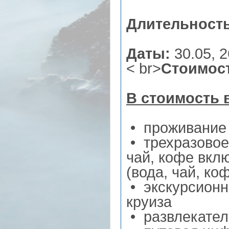
Длительность
Даты:
30.05, 2
< br>
Стоимос
В стоимость 
• проживание 
• трехразовое 
чай, кофе вкл
(вода, чай, ко
• экскурсионн
круиза
• развлекате