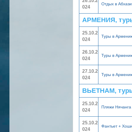
26.10.2
Отдых в Абхази
024
АРМЕНИЯ, тур
25.10.2
Туры в Армен
024
26.10.2
Туры в Армен
024
27.10.2
Туры в Армен
024
ВЬЕТНАМ, тур
25.10.2
Пляжи Нячанг
024
25.10.2
Фантьет + Хош
024