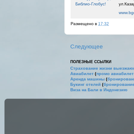
Библио-Глобус!
ул.Каза
www.bgo
Размещено в
17:32
Следующее
ПОЛЕЗНЫЕ ССЫЛКИ
Страхование жизни выезжаю
Авиабилет
(
промо авиабиле
Аренда машины
(
бронировани
Букинг отелей
(
бронирование
Виза на Бали в Индонезию