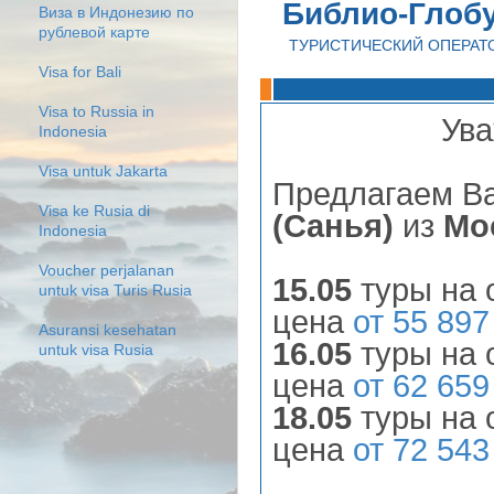
Библио-Глоб
Виза в Индонезию по
рублевой карте
ТУРИСТИЧЕСКИЙ ОПЕРАТ
Visa for Bali
Visa to Russia in
Ува
Indonesia
Visa untuk Jakarta
Предлагаем В
Visa ke Rusia di
(Санья)
из
Мо
Indonesia
Voucher perjalanan
15.05
туры на 
untuk visa Turis Rusia
цена
от 55 897
Asuransi kesehatan
16.05
туры на 
untuk visa Rusia
цена
от 62 659
18.05
туры на 
цена
от 72 543