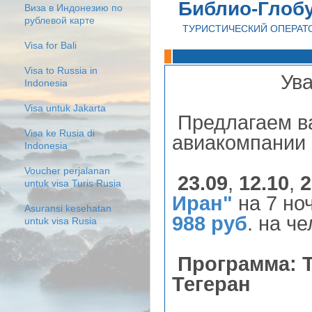
Библио-Глоб
Виза в Индонезию по
рублевой карте
ТУРИСТИЧЕСКИЙ ОПЕРАТ
Visa for Bali
Visa to Russia in
Ув
Indonesia
Visa untuk Jakarta
Предлагаем в
Visa ke Rusia di
авиакомпании
Indonesia
Voucher perjalanan
23.09
,
12.10
,
2
untuk visa Turis Rusia
Иран"
на 7 но
Asuransi kesehatan
988 руб
. на ч
untuk visa Rusia
Программа: Т
Тегеран