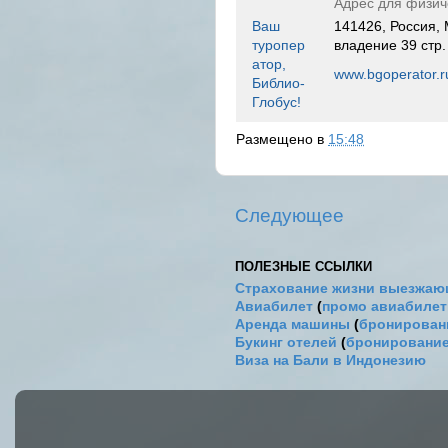
Адрес для физич
Ваш
141426, Россия,
туропер
владение 39 стр
атор,
www.bgoperator.r
Библио-
Глобус!
Размещено в
15:48
Следующее
ПОЛЕЗНЫЕ ССЫЛКИ
Страхование жизни выезжаю
Авиабилет
(
промо авиабиле
Аренда машины
(
бронировани
Букинг отелей
(
бронирование
Виза на Бали в Индонезию