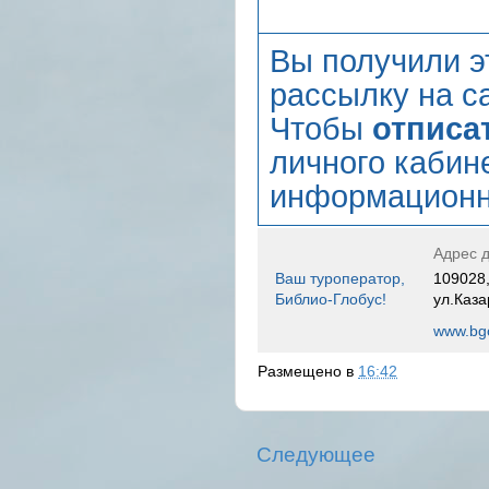
Вы получили э
рассылку на са
Чтобы
отписа
личного кабин
информационн
Адрес д
Ваш туроператор,
109028,
Библио-Глобус!
ул.Каза
www.bgo
Размещено в
16:42
Следующее