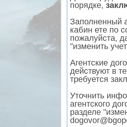
порядке,
закл
Заполненный а
кабин ете по с
пожалуйста, д
"изменить уче
Агентские дог
действуют в те
требуется зак
Уточнить инф
агентского до
разделе "изме
dogovor@bgope