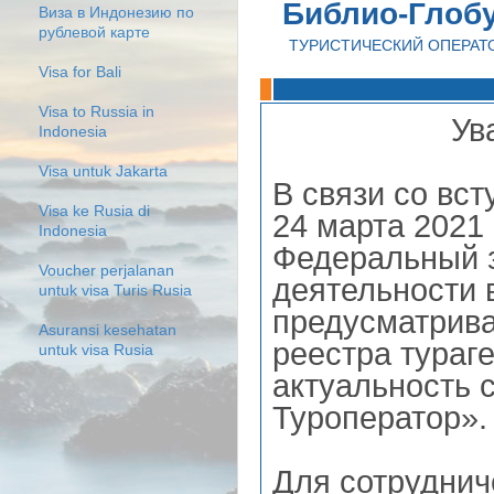
Библио-Глоб
Виза в Индонезию по
рублевой карте
ТУРИСТИЧЕСКИЙ ОПЕРАТ
Visa for Bali
Visa to Russia in
Ув
Indonesia
Visa untuk Jakarta
В связи со вс
Visa ke Rusia di
24 марта 2021
Indonesia
Федеральный з
Voucher perjalanan
деятельности 
untuk visa Turis Rusia
предусматрив
Asuransi kesehatan
реестра тураг
untuk visa Rusia
актуальность 
Туроператор».
Для сотруднич