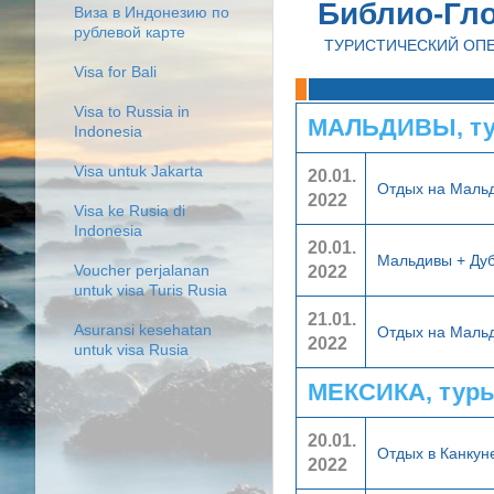
Библио-Гл
Виза в Индонезию по
рублевой карте
ТУРИСТИЧЕСКИЙ ОП
Visa for Bali
Visa to Russia in
МАЛЬДИВЫ, ту
Indonesia
Visa untuk Jakarta
20.01.
Отдых на Маль
2022
Visa ke Rusia di
Indonesia
20.01.
Мальдивы + Ду
2022
Voucher perjalanan
untuk visa Turis Rusia
21.01.
Asuransi kesehatan
Отдых на Маль
2022
untuk visa Rusia
МЕКСИКА, тур
20.01.
Отдых в Канкун
2022