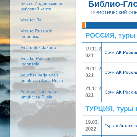
Библио-Гл
Виза в Индонезию по
рублевой карте
ТУРИСТИЧЕСКИЙ ОП
Visa for Bali
Visa to Russia in
РОССИЯ, туры
Indonesia
Visa untuk Jakarta
19.11.2
Сочи
АК Росси
021
Visa ke Rusia di
Indonesia
20.11.2
Сочи
АК Росси
021
Voucher perjalanan
untuk visa Turis Rusia
21.11.2
Asuransi kesehatan
Сочи
АК Росси
021
untuk visa Rusia
ТУРЦИЯ, туры 
19.03.
Туры в Антали
2022