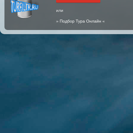
или
»
Подбор Тура Онлайн
«