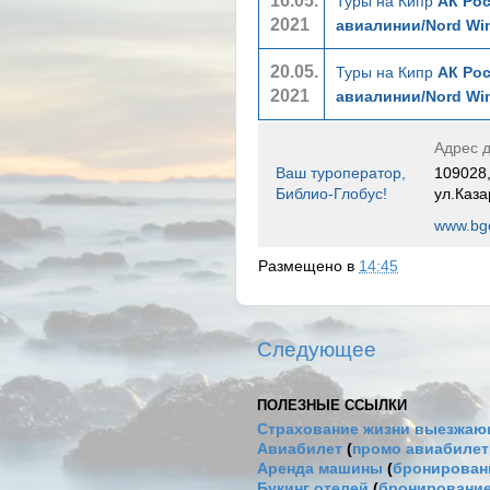
16.05.
Туры на Кипр
АК Рос
2021
авиалинии/Nord Wi
20.05.
Туры на Кипр
АК Рос
2021
авиалинии/Nord Wi
Адрес д
Ваш туроператор,
109028,
Библио-Глобус!
ул.Каза
www.bgo
Размещено в
14:45
Следующее
ПОЛЕЗНЫЕ ССЫЛКИ
Страхование жизни выезжаю
Авиабилет
(
промо авиабиле
Аренда машины
(
бронировани
Букинг отелей
(
бронирование