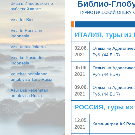
Библио-Глоб
Виза в Индонезию по
рублевой карте
ТУРИСТИЧЕСКИЙ ОПЕРАТ
Visa for Bali
Visa to Russia in
ИТАЛИЯ, туры из
Indonesia
Visa untuk Jakarta
02.06.
Отдых на Адриатичес
2021
Руб. (44 EUR)
Visa ke Rusia di
Indonesia
05.06.
Отдых на Адриатичес
2021
Voucher perjalanan
Руб. (44 EUR)
untuk visa Turis Rusia
09.06.
Отдых на Адриатичес
Asuransi kesehatan
2021
Руб. (44 EUR)
untuk visa Rusia
РОССИЯ, туры из
12.05.
Калининград
АК Рос
2021