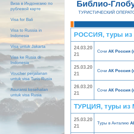
Библио-Глоб
Виза в Индонезию по
рублевой карте
ТУРИСТИЧЕСКИЙ ОПЕРАТ
Visa for Bali
Visa to Russia in
РОССИЯ, туры из
Indonesia
Visa untuk Jakarta
24.03.20
Сочи
АК Россия 
21
Visa ke Rusia di
Indonesia
25.03.20
Сочи
АК Россия 
21
Voucher perjalanan
untuk visa Turis Rusia
26.03.20
Asuransi kesehatan
Сочи
АК Россия 
21
untuk visa Rusia
ТУРЦИЯ, туры из
25.03.20
Туры в Анталию
А
21