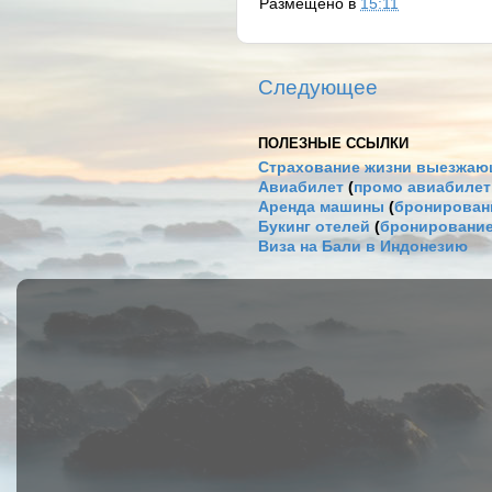
Размещено в
15:11
Следующее
ПОЛЕЗНЫЕ ССЫЛКИ
Страхование жизни выезжаю
Авиабилет
(
промо авиабиле
Аренда машины
(
бронировани
Букинг отелей
(
бронирование
Виза на Бали в Индонезию