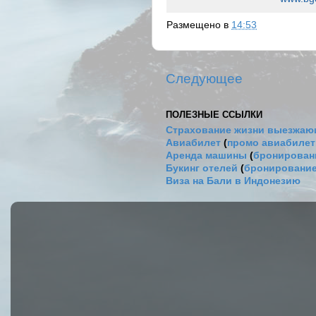
Размещено в
14:53
Следующее
ПОЛЕЗНЫЕ ССЫЛКИ
Страхование жизни выезжаю
Авиабилет
(
промо авиабиле
Аренда машины
(
бронировани
Букинг отелей
(
бронирование
Виза на Бали в Индонезию