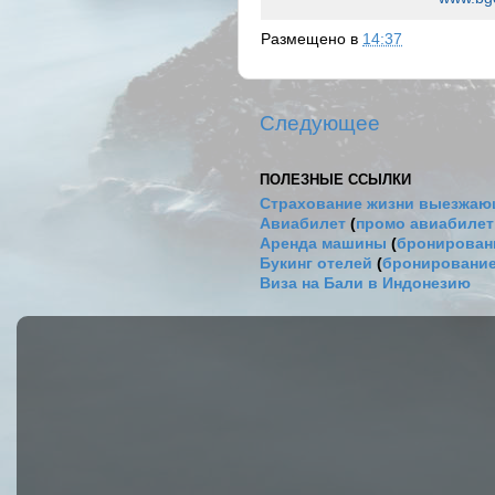
Размещено в
14:37
Следующее
ПОЛЕЗНЫЕ ССЫЛКИ
Страхование жизни выезжаю
Авиабилет
(
промо авиабиле
Аренда машины
(
бронировани
Букинг отелей
(
бронирование
Виза на Бали в Индонезию