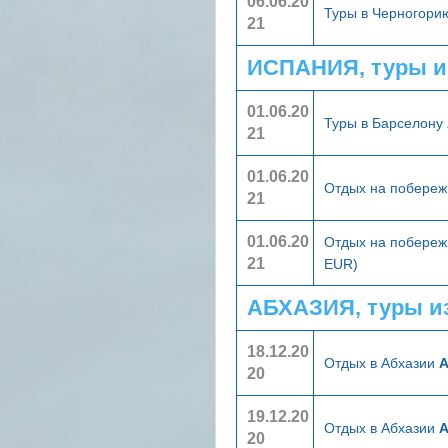
06.06.20
Туры в Черногор
21
ИСПАНИЯ, туры и
01.06.20
Туры в Барселону
21
01.06.20
Отдых на побереж
21
01.06.20
Отдых на побереж
21
EUR)
АБХАЗИЯ, туры и
18.12.20
Отдых в Абхазии
А
20
19.12.20
Отдых в Абхазии
А
20