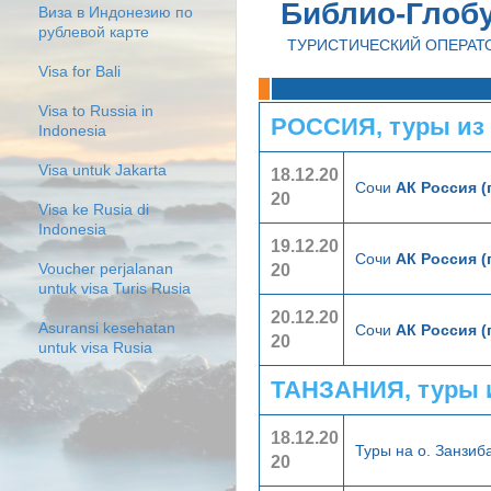
Библио-Глоб
Виза в Индонезию по
рублевой карте
ТУРИСТИЧЕСКИЙ ОПЕРАТ
Visa for Bali
Visa to Russia in
РОССИЯ, туры из
Indonesia
Visa untuk Jakarta
18.12.20
Сочи
АК Россия (
20
Visa ke Rusia di
Indonesia
19.12.20
Сочи
АК Россия (
20
Voucher perjalanan
untuk visa Turis Rusia
20.12.20
Asuransi kesehatan
Сочи
АК Россия (
20
untuk visa Rusia
ТАНЗАНИЯ, туры 
18.12.20
Туры на о. Занзи
20