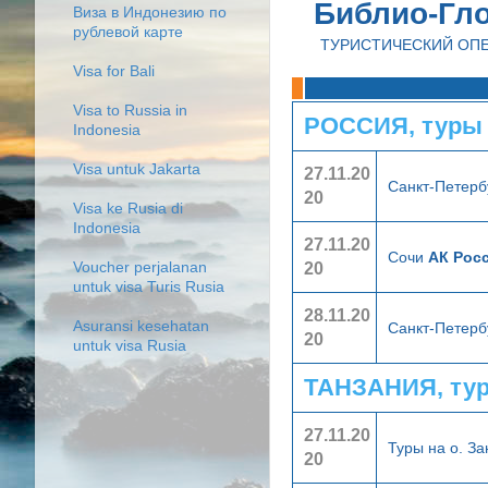
Библио-Гл
Виза в Индонезию по
рублевой карте
ТУРИСТИЧЕСКИЙ ОП
Visa for Bali
Visa to Russia in
РОССИЯ, туры
Indonesia
Visa untuk Jakarta
27.11.20
Санкт-Петерб
20
Visa ke Rusia di
Indonesia
27.11.20
Сочи
АК Росс
20
Voucher perjalanan
untuk visa Turis Rusia
28.11.20
Asuransi kesehatan
Санкт-Петерб
20
untuk visa Rusia
ТАНЗАНИЯ, ту
27.11.20
Туры на о. З
20