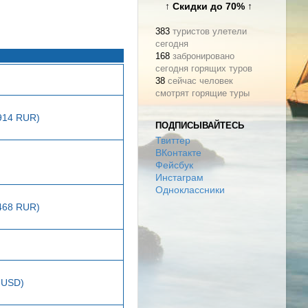
↑ Скидки до 70% ↑
383
туристов улетели
сегодня
168
забронировано
сегодня горящих туров
38
сейчас человек
смотрят горящие туры
1914 RUR)
ПОДПИСЫВАЙТЕСЬ
Твиттер
ВКонтакте
Фейсбук
Инстаграм
Одноклассники
2468 RUR)
 USD)