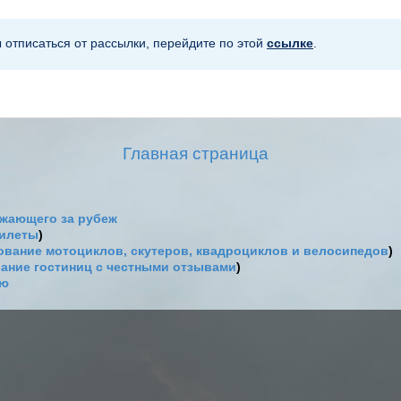
ы отписаться от рассылки, перейдите по этой
ссылке
.
Главная страница
жающего за рубеж
билеты
)
вание мотоциклов, скутеров, квадроциклов и велосипедов
)
ание гостиниц с честными отзывами
)
ию