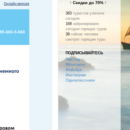
↑ Скидки до 70% ↑
Онлайн-версия
383
туристов улетели
сегодня
168
забронировано
сегодня горящих туров
95-660-5-660
38
сейчас человек
смотрят горящие туры
ПОДПИСЫВАЙТЕСЬ
Твиттер
ВКонтакте
Фейсбук
 немного
Инстаграм
Одноклассники
ировом