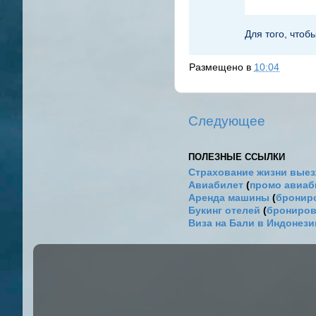
Для того, чтоб
Размещено в
10:04
Следующее
ПОЛЕЗНЫЕ ССЫЛКИ
Страхование жизни выез
Авиабилет
(
промо авиа
Аренда машины
(
брониро
Букинг отелей
(
брониров
Виза на Бали в Индонез