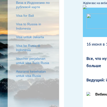
Виза в Индонезию по
Ждём вас на веби
рублевой карте
Visa for Bali
Visa to Russia in
Indonesia
Visa untuk Jakarta
16 июня в 
Visa ke Rusia di
Indonesia
Все, что н
Voucher perjalanan
untuk visa Turis Rusia
больше
Asuransi kesehatan
untuk visa Rusia
Ведущий:
И