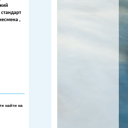
окий
 стандарт
несмена ,
е найти на