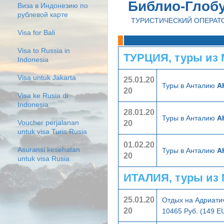
Библио-Глоб
Виза в Индонезию по
рублевой карте
ТУРИСТИЧЕСКИЙ ОПЕРАТ
Visa for Bali
Visa to Russia in
ТУРЦИЯ, туры из
Indonesia
Visa untuk Jakarta
25.01.20
Туры в Анталию
А
20
Visa ke Rusia di
Indonesia
28.01.20
Туры в Анталию
А
20
Voucher perjalanan
untuk visa Turis Rusia
01.02.20
Asuransi kesehatan
Туры в Анталию
А
20
untuk visa Rusia
ИТАЛИЯ, туры из
25.01.20
Отдых на Адриати
20
10465 Руб. (149 E