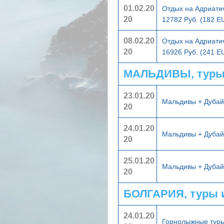
01.02.20
Отдых на Адриати
20
12782 Руб. (182 E
08.02.20
Отдых на Адриати
20
16926 Руб. (241 E
МАЛЬДИВЫ, туры
23.01.20
Мальдивы + Дуба
20
24.01.20
Мальдивы + Дуба
20
25.01.20
Мальдивы + Дуба
20
БОЛГАРИЯ, туры 
24.01.20
Горнолыжные туры