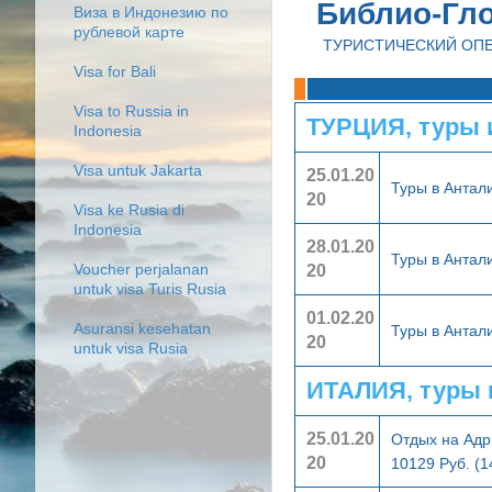
Библио-Гл
Виза в Индонезию по
рублевой карте
ТУРИСТИЧЕСКИЙ ОП
Visa for Bali
Visa to Russia in
ТУРЦИЯ, туры 
Indonesia
Visa untuk Jakarta
25.01.20
Туры в Анта
20
Visa ke Rusia di
Indonesia
28.01.20
Туры в Анта
20
Voucher perjalanan
untuk visa Turis Rusia
01.02.20
Asuransi kesehatan
Туры в Анта
20
untuk visa Rusia
ИТАЛИЯ, туры 
25.01.20
Отдых на Адр
20
10129 Руб. (