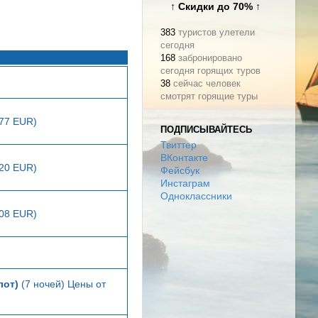
↑ Скидки до 70% ↑
383
туристов улетели
сегодня
168
забронировано
сегодня горящих туров
38
сейчас человек
смотрят горящие туры
177 EUR)
ПОДПИСЫВАЙТЕСЬ
Твиттер
ВКонтакте
220 EUR)
Фейсбук
Инстаграм
Одноклассники
208 EUR)
лот)
(7 ночей) Цены от