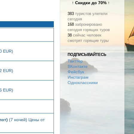
↑ Скидки до 70% ↑
383
туристов улетели
сегодня
168
забронировано
сегодня горящих туров
38
сейчас человек
смотрят горящие туры
20 EUR)
ПОДПИСЫВАЙТЕСЬ
Твиттер
ВКонтакте
22 EUR)
Фейсбук
Инстаграм
Одноклассники
06 EUR)
лот)
(7 ночей) Цены от