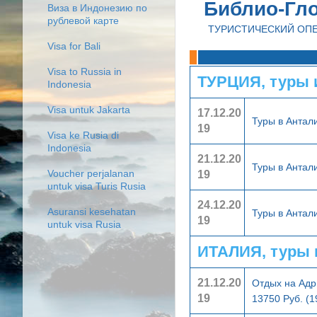
Библио-Гл
Виза в Индонезию по
рублевой карте
ТУРИСТИЧЕСКИЙ ОП
Visa for Bali
Visa to Russia in
ТУРЦИЯ, туры 
Indonesia
Visa untuk Jakarta
17.12.20
Туры в Анта
19
Visa ke Rusia di
Indonesia
21.12.20
Туры в Анта
19
Voucher perjalanan
untuk visa Turis Rusia
24.12.20
Asuransi kesehatan
Туры в Анта
19
untuk visa Rusia
ИТАЛИЯ, туры 
21.12.20
Отдых на Адр
19
13750 Руб. (