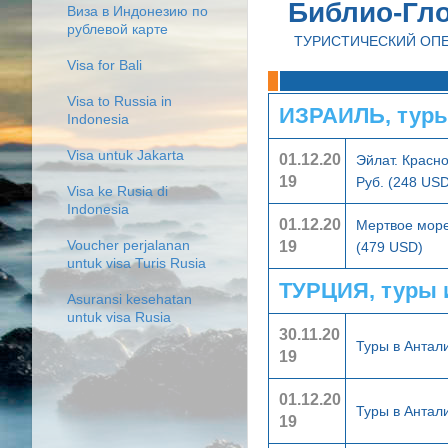
Библио-Гл
Виза в Индонезию по
рублевой карте
ТУРИСТИЧЕСКИЙ ОП
Visa for Bali
Visa to Russia in
ИЗРАИЛЬ, туры
Indonesia
Visa untuk Jakarta
01.12.20
Эйлат. Красн
19
Руб. (248 USD
Visa ke Rusia di
Indonesia
01.12.20
Мертвое море
19
Voucher perjalanan
(479 USD)
untuk visa Turis Rusia
ТУРЦИЯ, туры 
Asuransi kesehatan
untuk visa Rusia
30.11.20
Туры в Анта
19
01.12.20
Туры в Анта
19