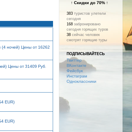
↑ Скидки до 70% ↑
383
туристов улетели
сегодня
168
забронировано
сегодня горящих туров
38
сейчас человек
смотрят горящие туры
)
(4 ночей) Цены от 16262
ПОДПИСЫВАЙТЕСЬ
Твиттер
ВКонтакте
чей) Цены от 31409 Руб.
Фейсбук
Инстаграм
Одноклассники
154 EUR)
154 EUR)