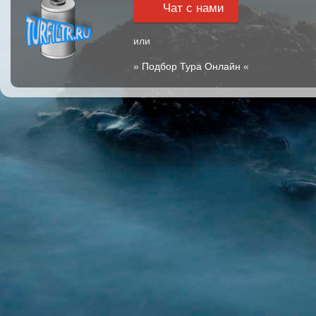
Чат с нами
или
»
Подбор Тура Онлайн
«