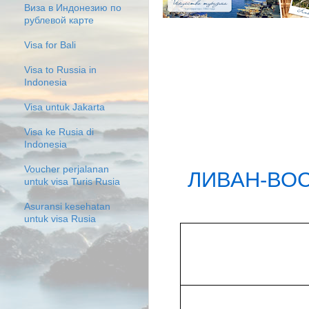
Виза в Индонезию по
рублевой карте
Visa for Bali
Visa to Russia in
Indonesia
Visa untuk Jakarta
Visa ke Rusia di
Indonesia
Voucher perjalanan
ЛИВАН-ВО
untuk visa Turis Rusia
Asuransi kesehatan
untuk visa Rusia