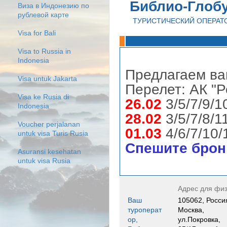
Библио-Глоб
Виза в Индонезию по
рублевой карте
ТУРИСТИЧЕСКИЙ ОПЕРАТ
Visa for Bali
Visa to Russia in
Indonesia
Предлагаем в
Visa untuk Jakarta
Перелет: АК "Р
Visa ke Rusia di
26.02
3/5/7/9/1
Indonesia
28.02
3/5/7/8/1
Voucher perjalanan
01.03
4/6/7/10/
untuk visa Turis Rusia
Спешите брон
Asuransi kesehatan
untuk visa Rusia
Адрес для физ
Ваш
105062, Росси
туроперат
Москва,
ор,
ул.Покровка,