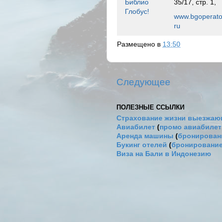
Библио
35/17, стр. 1,
Глобус!
www.bgoperato
ru
Размещено в
13:50
Следующее
ПОЛЕЗНЫЕ ССЫЛКИ
Страхование жизни выезжаю
Авиабилет
(
промо авиабиле
Аренда машины
(
бронировани
Букинг отелей
(
бронирование
Виза на Бали в Индонезию