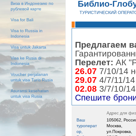
Библио-Глоб
Виза в Индонезию по
рублевой карте
ТУРИСТИЧЕСКИЙ ОПЕРАТ
Visa for Bali
Visa to Russia in
Indonesia
Предлагаем в
Visa untuk Jakarta
Гарантированн
Visa ke Rusia di
Перелет:
АК "
Indonesia
26.07
7/10/14 
Voucher perjalanan
29.07
4/7/11/1
untuk visa Turis Rusia
02.08
3/7/10/14
Asuransi kesehatan
Спешите брони
untuk visa Rusia
Адрес для физ
Ваш
105062, Росси
туроперат
Москва,
ор,
ул.Покровка,