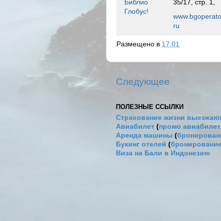
Библио
35/17, стр. 1,
Глобус!
www.bgoperato
ru
Размещено в
17:01
Следующее
ПОЛЕЗНЫЕ ССЫЛКИ
Страхование жизни выезжаю
Авиабилет
(
промо авиабиле
Аренда машины
(
бронировани
Букинг отелей
(
бронирование
Виза на Бали в Индонезию