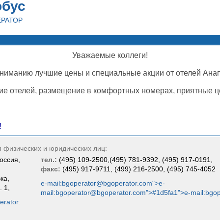
обус
ЕРАТОР
Уважаемые коллеги!
ниманию лучшие цены и специальные акции от отелей Ан
е отелей, размещение в комфортных номерах, приятные ц
!
я физических и юридических лиц:
оссия,
тел.:
(495) 109-2500,(495) 781-9392, (495) 917-0191,
факс:
(495) 917-9711, (499) 216-2500, (495) 745-4052
ка,
e-mail:bgoperator@bgoperator.com">e-
. 1,
mail:bgoperator@bgoperator.com">#1d5fa1">e-mail:bgo
rator.