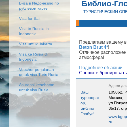
Библио-Гл
Виза в Индонезию по
рублевой карте
ТУРИСТИЧЕСКИЙ ОП
Visa for Bali
Visa to Russia in
Indonesia
Предлагаем вашему в
Visa untuk Jakarta
Beton Brut 4*
!
Отличное расположени
Visa ke Rusia di
атмосфера!
Indonesia
Подробнее об акции
Voucher perjalanan
Спешите бронировать
untuk visa Turis Rusia
Asuransi kesehatan
Адрес дл
untuk visa Rusia
Ваш
105062, Р
туроперат
Москва,
ор,
ул.Покров
Библио
35/17, стр
Глобус!
www.bgope
ru