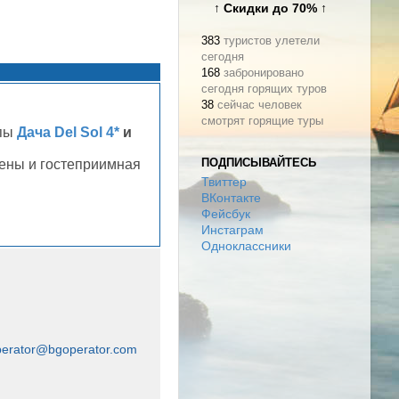
↑ Скидки до 70% ↑
383
туристов улетели
сегодня
168
забронировано
сегодня горящих туров
38
сейчас человек
смотрят горящие туры
апы
Дача Del Sol 4*
и
ПОДПИСЫВАЙТЕСЬ
ены и гостеприимная
Твиттер
ВКонтакте
Фейсбук
Инстаграм
Одноклассники
perator@bgoperator.com