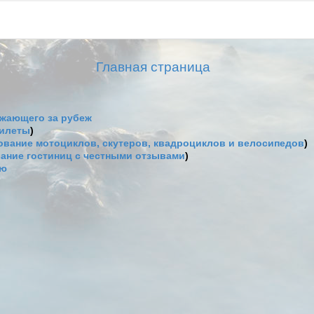
Главная страница
жающего за рубеж
билеты
)
вание мотоциклов, скутеров, квадроциклов и велосипедов
)
ание гостиниц с честными отзывами
)
ию