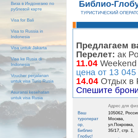
Библио-Глоб
Виза в Индонезию по
рублевой карте
ТУРИСТИЧЕСКИЙ ОПЕРАТ
Visa for Bali
Visa to Russia in
Indonesia
Предлагаем 
Visa untuk Jakarta
Перелет:
ак Р
Visa ke Rusia di
11.04
Weekend 
Indonesia
цена от 13 045
Voucher perjalanan
14.04
Отдых в 
untuk visa Turis Rusia
Спешите брони
Asuransi kesehatan
untuk visa Rusia
Адрес для физ
Ваш
105062, Росси
туроперат
Москва,
ор,
ул.Покровка,
Библио
35/17, стр. 1,
Глобус!