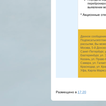
переброниров
выявлении мо
* Акционные от
Данное сообщение 
Подписаться/отпис
рассылки, Вы мож
Москва, 5-й Донско
Санкт-Петербург, у
Екатеринбург, ул. 
Казань, ул. Право-
Самара, ул. Галакт
Краснодар, ул .Кра
Уфа, Карла Маркса 
Размещено в
17:20