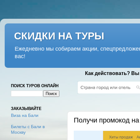
СКИДКИ НА ТУРЫ
Ежедневно мы собираем акции, спецпредложен
вас!
Как действовать? Вы
ПОИСК ТУРОВ ОНЛАЙН
ПЯТНИЦА, 6 АПРЕЛЯ 2018 Г.
ЗАКАЗЫВАЙТЕ
Виза на Бали
Получи промокод на 
Билеты с Бали в
Москву
Хиты продаж
А