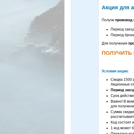
Акция для а
Получи
промокод
Период заез
Период брон
Для получения
пр
ПОЛУЧИТЬ 
Условия акции:
Скидка 1500 
Акционные о
Период заезд
Срок действи
Важно! В мом
для получени
Сумма скидки
рассчитывает
Код состоит 
1 код может 
Передача код