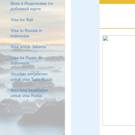
Виза в Индонезию по
рублевой карте
Visa for Bali
Visa to Russia in
Indonesia
Visa untuk Jakarta
Visa ke Rusia di
Indonesia
Voucher perjalanan
untuk visa Turis Rusia
Asuransi kesehatan
untuk visa Rusia