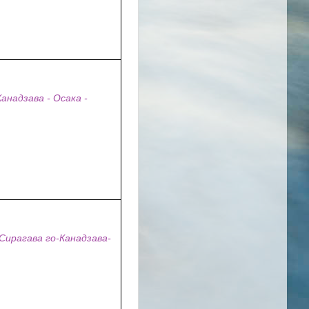
анадзава - Осака -
ирагава го-Канадзава-