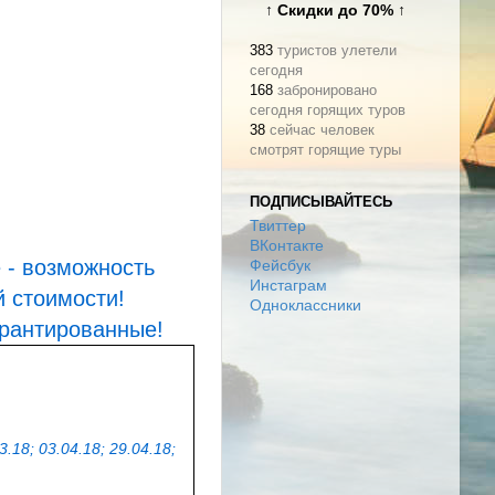
↑ Скидки до 70% ↑
383
туристов улетели
сегодня
168
забронировано
ООО "Туроператор АРТ-ТУР"
сегодня горящих туров
Тел: (495) 232-31-13
38
сейчас человек
asia@arttour.ru
arttour.ru
смотрят горящие туры
Земляной вал, д.2
ПОДПИСЫВАЙТЕСЬ
Твиттер
ВКонтакте
 - возможность
Фейсбук
Инстаграм
 стоимости!
Одноклассники
арантированные!
.18; 03.04.18; 29.04.18;