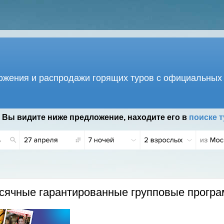
жения и распродажи горящих туров с официальных 
 Вы видите ниже предложение, находите его в
поиске т
ячные гарантированные групповые програ