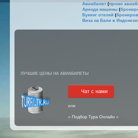
Авиабилет
(
промо авиа
Аренда машины
(
брониро
Букинг отелей
(
брониров
Виза на Бали в Индонез
ЛУЧШИЕ ЦЕНЫ НА АВИАБИЛЕТЫ
Чат с нами
или
»
Подбор Тура Онлайн
«