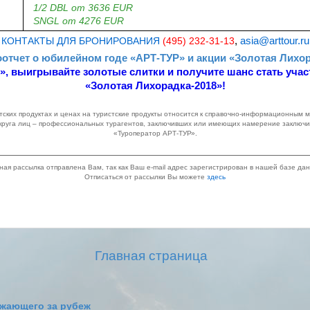
1/2 DBL от 3636 EUR
SNGL от 4276 EUR
КОНТАКТЫ ДЛЯ БРОНИРОВАНИЯ
(495) 232-31-13
,
asia@arttour.ru
отчет о юбилейном годе «АРТ-ТУР» и акции «Золотая Лихо
», выигрывайте золотые слитки и получите шанс стать учас
«Золотая Лихорадка-2018»!
ских продуктах и ценах на туристские продукты относится к справочно-информационным
круга лиц – профессиональных турагентов, заключивших или имеющих намерение заключи
«Туроператор АРТ-ТУР».
ная рассылка отправлена Вам, так как Ваш e-mail адрес зарегистрирован в нашей базе дан
Отписаться от рассылки Вы можете
здесь
Главная страница
жающего за рубеж