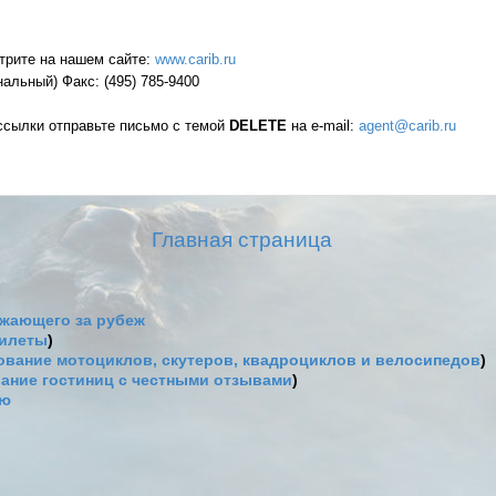
рите на нашем сайте:
www.carib.ru
нальный) Факс: (495) 785-9400
ассылки отправьте письмо с темой
DELETE
на e-mail:
agent@carib.ru
Главная страница
жающего за рубеж
билеты
)
вание мотоциклов, скутеров, квадроциклов и велосипедов
)
ание гостиниц с честными отзывами
)
ию