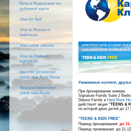
Виза в Индонезию по
рублевой карте
Visa for Bali
Visa to Russia in
Indonesia
Visa untuk Jakarta
Visa ke Rusia di
Indonesia
Voucher perjalanan
untuk visa Turis Rusia
Уважаемые коллеги, друзья
Asuransi kesehatan
При бронировании номера
untuk visa Rusia
Signature Family Suite 2 Bedr
Deluxe Family в
Hard Rock Hot
действует акция
"TEENS & K
по которой двое детей до 17
"TEENS & KIDS FREE"
Период бронирования:
до
31
Период проживания: до 21.12