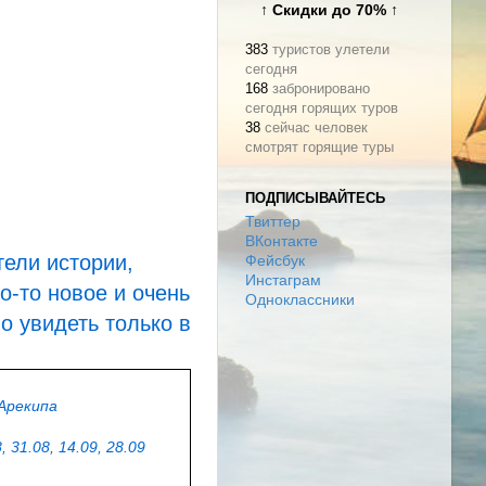
↑ Скидки до 70% ↑
383
туристов улетели
сегодня
168
забронировано
ООО "Туроператор АРТ-ТУР"
сегодня горящих туров
Тел: (495) 980-21-21
38
сейчас человек
latina@arttour.ru
arttour.ru
смотрят горящие туры
ул. Каланчевская, д.13
ПОДПИСЫВАЙТЕСЬ
Твиттер
ВКонтакте
тели истории,
Фейсбук
Инстаграм
о-то новое и очень
Одноклассники
о увидеть только в
 Арекипа
, 31.08, 14.09, 28.09