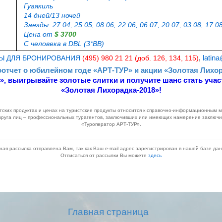
Гуаякиль
14 дней/13 ночей
Заезды: 27.04, 25.05, 08.06, 22.06, 06.07, 20.07, 03.08, 17.08
Цена от
$ 3700
С человека в DBL (3*BB)
Ы ДЛЯ БРОНИРОВАНИЯ
(495) 980 21 21 (доб. 126, 134, 115)
,
latina
отчет о юбилейном годе «АРТ-ТУР» и акции «Золотая Лихо
», выигрывайте золотые слитки и получите шанс стать учас
«Золотая Лихорадка-2018»!
ских продуктах и ценах на туристские продукты относится к справочно-информационным
круга лиц – профессиональных турагентов, заключивших или имеющих намерение заключи
«Туроператор АРТ-ТУР».
ная рассылка отправлена Вам, так как Ваш e-mail адрес зарегистрирован в нашей базе дан
Отписаться от рассылки Вы можете
здесь
Главная страница