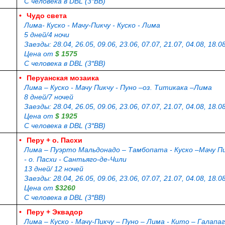
С человека в DBL (3*BB)
•
Чудо света
Лима- Куско - Мачу-Пикчу - Куско - Лима
5 дней/4 ночи
Заезды: 28.04, 26.05, 09.06, 23.06, 07.07, 21.07, 04.08, 18.08
Цена от
$ 1575
С человека в DBL (3*BB)
•
Перуанская мозаика
Лима – Куско - Мачу Пикчу - Пуно –оз. Титикака –Лима
8 дней/7 ночей
Заезды: 28.04, 26.05, 09.06, 23.06, 07.07, 21.07, 04.08, 18.08
Цена от
$ 1925
С человека в DBL (3*BB)
•
Перу + о. Пасхи
Лима – Пуэрто Мальдонадо – Тамбопата - Куско –Мачу Пик
- о. Пасхи - Сантьяго-де-Чили
13 дней/ 12 ночей
Заезды: 28.04, 26.05, 09.06, 23.06, 07.07, 21.07, 04.08, 18.08
Цена от
$3260
С человека в DBL (3*BB)
•
Перу + Эквадор
Лима – Куско - Мачу-Пикчу – Пуно – Лима - Кито – Галапа