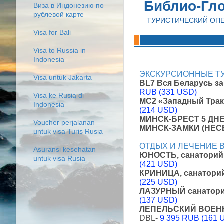
Библио-Гл
Виза в Индонезию по
рублевой карте
ТУРИСТИЧЕСКИЙ ОП
Visa for Bali
Visa to Russia in
Indonesia
ЭКСКУРСИОННЫЕ Т
Visa untuk Jakarta
BL7 Вся Беларусь за 
RUB (331 USD)
Visa ke Rusia di
MС2 «Западный Тракт
Indonesia
(214 USD)
МИНСК-БРЕСТ 5 ДН
Voucher perjalanan
МИНСК-ЗАМКИ (НЕС
untuk visa Turis Rusia
ОТДЫХ И ЛЕЧЕНИЕ 
Asuransi kesehatan
ЮНОСТЬ, санаторий 
untuk visa Rusia
(421 USD)
КРИНИЦА, санаторий
(225 USD)
ЛАЗУРНЫЙ санатори
(137 USD)
ЛЕПЕЛЬСКИЙ ВОЕННЫ
DBL-
9 395 RUB (161 