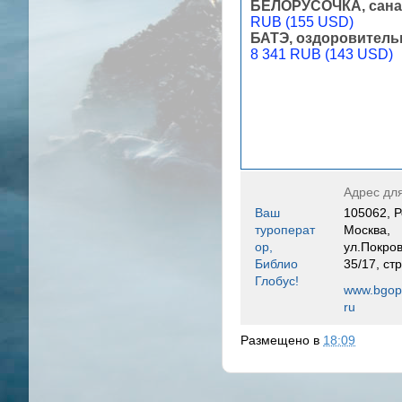
БЕЛОРУСОЧКА, сана
RUB (155 USD)
БАТЭ, оздоровитель
8 341 RUB (143 USD)
Адрес дл
Ваш
105062, Р
туроперат
Москва,
ор,
ул.Покров
Библио
35/17, стр
Глобус!
www.bgope
ru
Размещено в
18:09