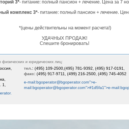
торий 3*
- питание: полный пансион + лечение. Цена за 7 н
ный комплекс 3*
- питание: полный пансион + лечение. Цена
*(цены действительны на момент расчета!)
УДАЧНЫХ ПРОДАЖ!
Спешите бронировать!
я физических и юридических лиц:
оссия,
тел.:
(495) 109-2500,(495) 781-9392, (495) 917-0191,
факс:
(495) 917-9711, (499) 216-2500, (495) 745-4052
ка,
e-mail:bgoperator@bgoperator.com">e-
. 1,
mail:bgoperator@bgoperator.com">#1d5fa1">e-mail:bgo
rator.