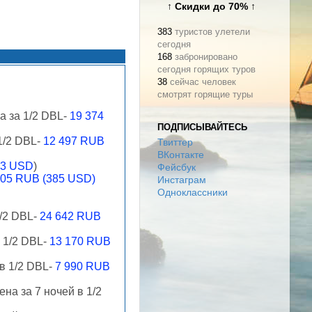
↑ Скидки до 70% ↑
383
туристов улетели
сегодня
168
забронировано
сегодня горящих туров
38
сейчас человек
смотрят горящие туры
на за 1/2 DBL-
19 374
ПОДПИСЫВАЙТЕСЬ
 1/2 DBL-
12 497 RUB
Твиттер
ВКонтакте
93 USD
)
Фейсбук
505 RUB (385 USD)
Инстаграм
Одноклассники
1/2 DBL-
24 642 RUB
в 1/2 DBL-
13 170 RUB
 в 1/2 DBL-
7 990 RUB
на за 7 ночей в 1/2