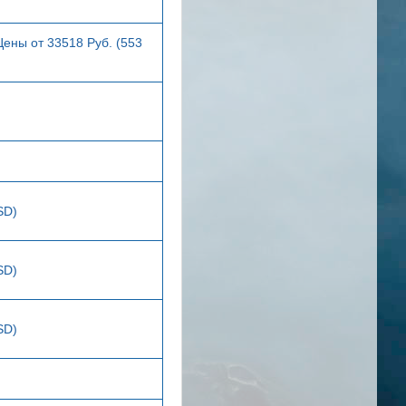
Цены от 33518 Руб. (553
SD)
SD)
SD)