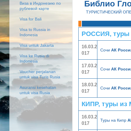
Библио Гл
Виза в Индонезию по
рублевой карте
ТУРИСТИЧЕСКИЙ ОП
Visa for Bali
Visa to Russia in
РОССИЯ, туры
Indonesia
Visa untuk Jakarta
16.03.2
Сочи
АК Росси
017
Visa ke Rusia di
Indonesia
17.03.2
Сочи
АК Росси
017
Voucher perjalanan
untuk visa Turis Rusia
18.03.2
Asuransi kesehatan
Сочи
АК Росси
017
untuk visa Rusia
КИПР, туры из
16.03.2
Туры на Кипр
А
017