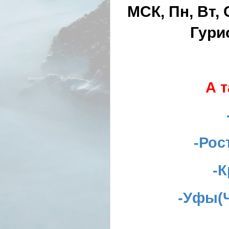
МСК, Пн, Вт, 
Гури
А 
-Ро
-
-Уфы(Ч