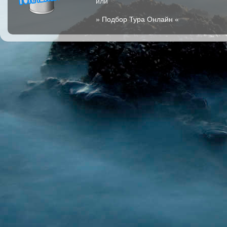
или
»
Подбор Тура Онлайн
«