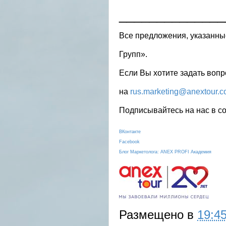
______________
Все предложения, указанны
Групп».
Если Вы хотите задать вопр
на
rus.marketing@anextour.
Подписывайтесь на нас в со
ВКонтакте
Facebook
Блог Маркетолога: ANEX PROFI Академия
Размещено в
19:4