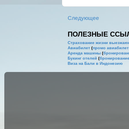
Следующее
ПОЛЕЗНЫЕ ССЫ
Страхование жизни выезжаю
Авиабилет
(
промо авиабиле
Аренда машины
(
бронировани
Букинг отелей
(
бронирование
Виза на Бали в Индонезию