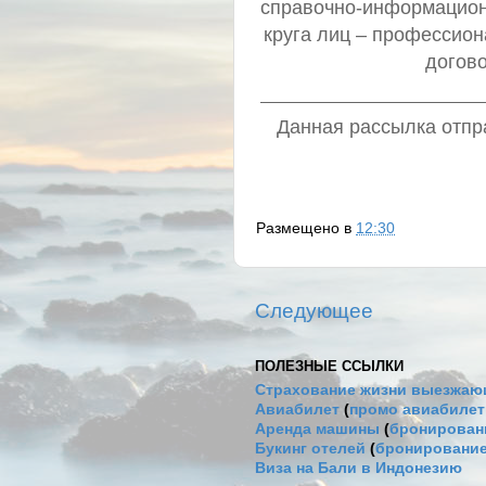
справочно-информацион
круга лиц – профессио
догов
Данная рассылка отпра
Размещено в
12:30
Следующее
ПОЛЕЗНЫЕ ССЫЛКИ
Страхование жизни выезжаю
Авиабилет
(
промо авиабиле
Аренда машины
(
бронировани
Букинг отелей
(
бронирование
Виза на Бали в Индонезию