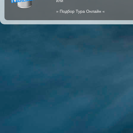
или
»
Подбор Тура Онлайн
«